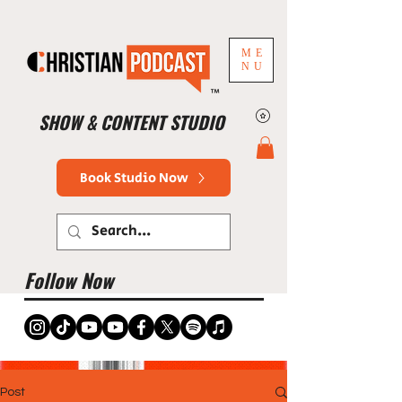
ME
NU
™
SHOW & CONTENT STUDIO
Book Studio Now
Follow Now
Post