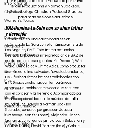
por músicos de élite. Producido por David 
Inspirational
Israel Productions y Norman Jackson. 
¡Suscríbete a Christian Podcast Studios 
Christian living
para más sesiones acústicas!
Women's Topics
BAZ ilumina La Sala con su alma latina 
Science/Creation
y devoción
Perspectives
Sumérgete en una cautivadora sesión 
acústica de La Sala con el dinámico artista de 
Biography
Los Ángeles, BAZ. Esta íntima actuación 
Theological Issues
destaca la poderosa interpretación de BAZ de 
cuatro canciones originales: Me Rescató, Wiri 
Men's Topics
Wara, Bendecido y Último Adiós. Como productor 
de música latina salvadoreño-estadounidense, 
Doctrine
BAZ fusiona ritmos latinos tradicionales con 
Music
influencias cristianas contemporáneas, 
creando un sonido conmovedor que resuena 
Business
con el corazón y la herencia.Acompañado por 
Health
una excepcional banda de músicos de talla 
mundial, incluyendo a Norman Jackson 
Película Cristiana
(teclados, conocido por giras con Jessica 
Missions
Simpson y Jennifer Lopez), Alejandro Blanco 
(guitarra, con créditos junto a Joan Sebastian y 
Música cristiana
Paulina Rubio), David Barrera (bajo) y Gabriel 