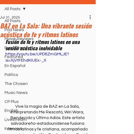
All Posts
Jul 31, 2025
All Posts
BAZ en La Sala: Una vibrante sesión
Pod News
acústica de fe y ritmos latinos
Movie Reviews
Fusión de fe y ritmos latinos en una 
sesión acústica inolvidable
Event Review
https://youtu.be/UPD8ZmGMLJE?
Featured
si=XjVtFEhdKIUEx-_X
En Español
Politics
The Chosen
Music News
CP Plus
Vive la magia de BAZ en La Sala, 
English
interpretando Me Rescató, Wiri Wara, 
Bendecido y Último Adiós. Este artista 
Livestream
salvadoreño-estadounidense fusiona 
Interview
ritmos latinos y fe cristiana, acompañado 