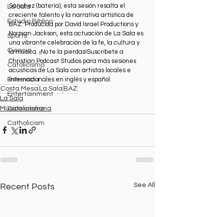
Sánchez (batería), esta sesión resalta el 
La Sala
creciente talento y la narrativa artística de 
Estudio Bíblico
BAZ. Producida por David Israel Productions y 
Norman Jackson, esta actuación de La Sala es 
Sports
una vibrante celebración de la fe, la cultura y 
Ciencia
la música. ¡No te la pierdas!Suscríbete a 
Christian Podcast Studios para más sesiones 
Catolicismo
acústicas de La Sala con artistas locales e 
internacionales en inglés y español.
Entrevista
Costa Mesa
La Sala
BAZ
Entertainment
La Sala
Música cristiana
Catolicismo
Catholicism
See All
Recent Posts