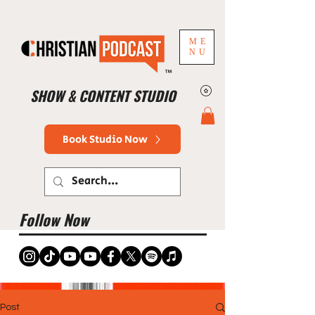
ME
NU
™
SHOW & CONTENT STUDIO
Book Studio Now
Follow Now
Post