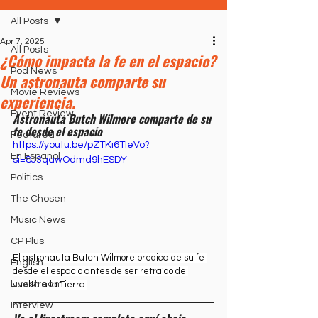
All Posts
Apr 7, 2025
All Posts
¿Cómo impacta la fe en el espacio?
Pod News
Un astronauta comparte su
Movie Reviews
experiencia.
Event Review
Astronauta Butch Wilmore comparte de su 
fe desde el espacio
Featured
https://youtu.be/pZTKi6TIeVo?
En Español
si=8J3qdwOdmd9hESDY
Politics
The Chosen
Music News
CP Plus
El astronauta Butch Wilmore predica de su fe 
English
desde el espacio antes de ser retraído de 
Livestream
vuelta a la Tierra.
Interview