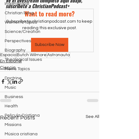
Ve el livestream completo aquí abajo, 
Inspirational
suscríbete a ChristianPodcast+
Want to read more?
Christian living
Subscribe to christianpodcast.com to keep 
Women's Topics
reading this exclusive post.
Science/Creation
Perspectives
Subscribe Now
Biography
Espacio
Butch Wilmore
Astronauta
Theological Issues
En Español
Ciencia
Men's Topics
Doctrine
Music
Business
Health
Película Cristiana
See All
Recent Posts
Missions
Música cristiana