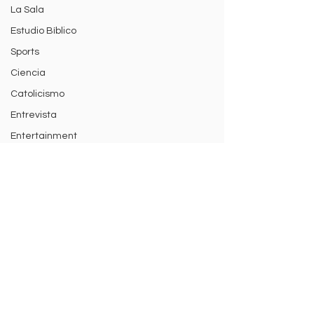
La Sala
Estudio Bíblico
Sports
Ciencia
Catolicismo
Entrevista
Entertainment
Catolicismo
Catholicism
Christian Podcast Newsletter
Email
Kiara Solange: De la
Fútbol, Vestidores 
Submit