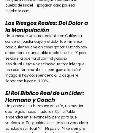
pueblo de Israel – ¡pagaron caro por eso!
eldebate.com
Los Riesgos Reales: Del Dolor a 
la Manipulación
Hablamos de un caso reciente en California 
donde un pastor cayó, y el dolor fue inmenso 
para quienes lo veían como "papá". Cuando hay 
dependencia, una caída duele el doble. Y peor: 
se abre la puerta al control y abuso 
espiritual.Beto: No decimos que todo líder que 
usa ese término abuse, pero ¡pon atención! 
Indaga si hay codependencia. Dios quiere 
llenar ese lugar al 100%.
El Rol Bíblico Real de un Líder: 
Hermano y Coach
Un pastor es tu hermano en la fe, un mentor 
que te guía hacia madurez. Como Pablo: 
engendra en el evangelio, pero para que 
vueles solo. En igualdad comienza la verdadera 
sanidad espiritual.Mili: Mi pastor Mike siempre 