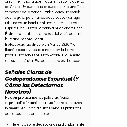
crecimiento para que maduremos como cuerpo 
de Cristo. Un buen pastor puede darte una "foto 
temporal" del amor del Padre, como un coach 
que te guía, pero nunca debe ocupar su lugar.
Dios no es un hombre ni una mujer. Dios es 
Espíritu. Y tú estás llamado a relacionarte con 
Él directamente, no a través del vacío que un 
humano intenta llenar.
Beto: Jesús fue directo en Mateo 23:9: "No 
llaméis padre vuestro a nadie en la tierra, 
porque uno solo es vuestro Padre, el que está 
en los cielos". ¡Au! Eso duele, pero es liberador.
Señales Claras de 
Codependencia Espiritual (Y 
Cómo las Detectamos 
Nosotros)
No siempre usamos las palabras "papá 
espiritual" o "mamá espiritual", pero el corazón 
lo revela. Aquí van algunas señales prácticas 
que discutimos en el episodio:
Te enojas o te decepcionas profundamente 