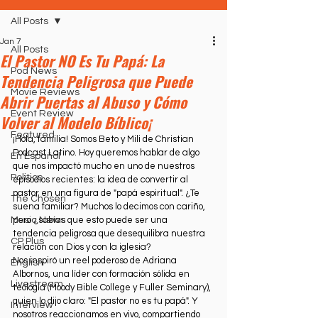
All Posts
Jan 7
All Posts
El Pastor NO Es Tu Papá: La
Pod News
Tendencia Peligrosa que Puede
Movie Reviews
Abrir Puertas al Abuso y Cómo
Event Review
Volver al Modelo Bíblico¡
Featured
¡Hola, familia! Somos Beto y Mili de Christian 
Podcast Latino. Hoy queremos hablar de algo 
En Español
que nos impactó mucho en uno de nuestros 
Politics
episodios recientes: la idea de convertir al 
pastor en una figura de "papá espiritual". ¿Te 
The Chosen
suena familiar? Muchos lo decimos con cariño, 
Music News
pero ¿sabías que esto puede ser una 
tendencia peligrosa que desequilibra nuestra 
CP Plus
relación con Dios y con la iglesia?
Nos inspiró un reel poderoso de Adriana 
English
Albornos, una líder con formación sólida en 
Livestream
teología (Moody Bible College y Fuller Seminary), 
quien lo dijo claro: "El pastor no es tu papá". Y 
Interview
nosotros reaccionamos en vivo, compartiendo 