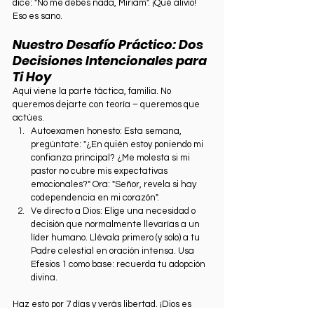
dice: "No me debes nada, Miriam". ¡Qué alivio! 
Eso es sano.
Nuestro Desafío Práctico: Dos 
Decisiones Intencionales para 
Ti Hoy
Aquí viene la parte táctica, familia. No 
queremos dejarte con teoría – queremos que 
actúes.
Autoexamen honesto: Esta semana, 
pregúntate: "¿En quién estoy poniendo mi 
confianza principal? ¿Me molesta si mi 
pastor no cubre mis expectativas 
emocionales?" Ora: "Señor, revela si hay 
codependencia en mi corazón".
Ve directo a Dios: Elige una necesidad o 
decisión que normalmente llevarías a un 
líder humano. Llévala primero (y solo) a tu 
Padre celestial en oración intensa. Usa 
Efesios 1 como base: recuerda tu adopción 
divina.
Haz esto por 7 días y verás libertad. ¡Dios es 