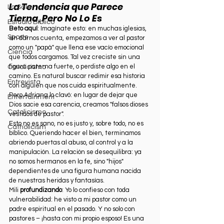
La Tendencia que Parece 
La Sala
Tierna, Pero No Lo Es
Estudio Bíblico
Beto aquí
: Imagínate esto: en muchas iglesias, 
Sports
sin darnos cuenta, empezamos a ver al pastor 
como un "papá" que llena ese vacío emocional 
Ciencia
que todos cargamos. Tal vez creciste sin una 
figura paterna fuerte, o perdiste algo en el 
Catolicismo
camino. Es natural buscar redimir esa historia 
Entrevista
con alguien que nos cuida espiritualmente. 
Pero Adriana lo clavó: en lugar de dejar que 
Entertainment
Dios sacie esa carencia, creamos "falsos dioses 
Catolicismo
vestidos de pastor".
Esto no es sano, no es justo y, sobre todo, no es 
Catholicism
bíblico. Queriendo hacer el bien, terminamos 
abriendo puertas al abuso, al control y a la 
manipulación. La relación se desequilibra: ya 
no somos hermanos en la fe, sino "hijos" 
dependientes de una figura humana nacida 
de nuestras heridas y fantasías.
Mili 
profundizando
: Yo lo confieso con toda 
vulnerabilidad: he visto a mi pastor como un 
padre espiritual en el pasado. Y no solo con 
pastores – ¡hasta con mi propio esposo! Es una 