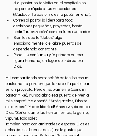
si el pastor no te visita en el hospital o no 
responde rápido a tus necesidades. 
(¡Cuidado! Tu pastor no es tu papá terrenal).
Corres al pastor (o líder) para todo: 
decisiones pequeñas, proyectos, hasta 
pedir "autorización" como si fuera un padre.
Sientes que le "debes" algo 
emocionalmente, o él abre puertas de 
dependencia constante.
Pones tu confianza y fe primero en esa 
figura humana, en lugar de ir directo a 
Dios.
Mili compartiendo personal: Yo antes iba con mi 
pastor hasta para preguntar si podía participar 
en un proyecto. Pero él, sabiamente (como mi 
pastor Mike), nunca abrió esa puerta de "ven a 
mí siempre". Me enseñó: "Arréglatelas, Dios te 
dio cerebro". ¡Y qué libertad! Ahora voy directo a 
Dios: "Señor, dame las herramientas, la gente, 
y ¡pum!, todo sale".
También pasa con amistades o esposos. Dios es 
celoso (de los buenos celos): no le gusta que 
pongas a nadie en Su lugar. Recuerda al 