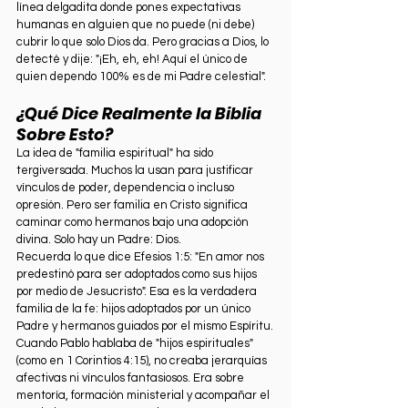
línea delgadita donde pones expectativas 
humanas en alguien que no puede (ni debe) 
cubrir lo que solo Dios da. Pero gracias a Dios, lo 
detecté y dije: "¡Eh, eh, eh! Aquí el único de 
quien dependo 100% es de mi Padre celestial".
¿Qué Dice Realmente la Biblia 
Sobre Esto?
La idea de "familia espiritual" ha sido 
tergiversada. Muchos la usan para justificar 
vínculos de poder, dependencia o incluso 
opresión. Pero ser familia en Cristo significa 
caminar como hermanos bajo una adopción 
divina. Solo hay un Padre: Dios.
Recuerda lo que dice Efesios 1:5: "En amor nos 
predestinó para ser adoptados como sus hijos 
por medio de Jesucristo". Esa es la verdadera 
familia de la fe: hijos adoptados por un único 
Padre y hermanos guiados por el mismo Espíritu.
Cuando Pablo hablaba de "hijos espirituales" 
(como en 1 Corintios 4:15), no creaba jerarquías 
afectivas ni vínculos fantasiosos. Era sobre 
mentoría, formación ministerial y acompañar el 