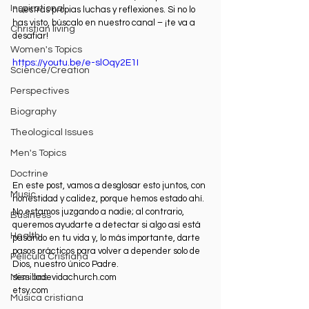
Inspirational
nuestras propias luchas y reflexiones. Si no lo 
has visto, búscalo en nuestro canal – ¡te va a 
Christian living
desafiar!
Women's Topics
https://youtu.be/e-slOqy2E1I
Science/Creation
Perspectives
Biography
Theological Issues
Men's Topics
Doctrine
En este post, vamos a desglosar esto juntos, con 
Music
honestidad y calidez, porque hemos estado ahí. 
No estamos juzgando a nadie; al contrario, 
Business
queremos ayudarte a detectar si algo así está 
Health
pasando en tu vida y, lo más importante, darte 
pasos prácticos para volver a depender solo de 
Película Cristiana
Dios, nuestro único Padre.
semilladevidachurch.com
Missions
etsy.com
Música cristiana