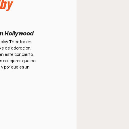
lby
úsica cristiana
en Hollywood
 Dolby Theatre en 
able de adoración, 
n este concierto, 
 callejeros que no 
 y por qué es un 