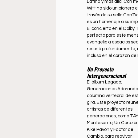
Latina y más allá. Con m
Witt ha sido un pionero 
través de su sello CanZi
es un homenaje a su imp
El concierto en el Dolby 
perfecto para este mensa
evangelio a espacios secu
resonó profundamente, r
incluso en el corazón de
Un Proyecto 
Intergeneracional
El álbum Legado: 
Generaciones Adorando 
columna vertebral de es
gira. Este proyecto reúne
artistas de diferentes 
generaciones, como TAY
Montesanto, Un Corazón
Kike Pavón y Factor de 
Cambio, para reavivar 