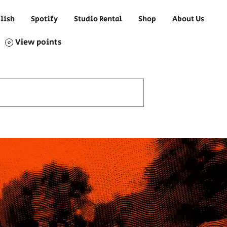
lish
Spotify
Studio Rental
Shop
About Us
View points