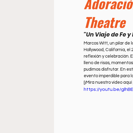
Adoració
Doctrine
Music
Busi
Theatre
La Sala
Estudio Bíblico
"Un Viaje de Fe 
Marcos Witt, un pilar de 
Hollywood, California, el 
reflexión y celebración.
lleno de risas, momentos
pudimos disfrutar. En est
evento imperdible para l
[¡Mira nuestro video aquí
https://youtu.be/glhB