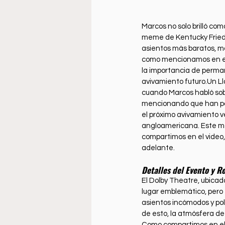
Marcos no solo brilló co
meme de Kentucky Fried C
asientos más baratos, ma
como mencionamos en el
la importancia de perman
avivamiento futuro.Un L
cuando Marcos habló sobr
mencionando que han pas
el próximo avivamiento ve
angloamericana. Este me
compartimos en el video, 
adelante.
Detalles del Evento y Re
El Dolby Theatre, ubicad
lugar emblemático, pero 
asientos incómodos y polí
de esto, la atmósfera de 
Como compartimos en el v