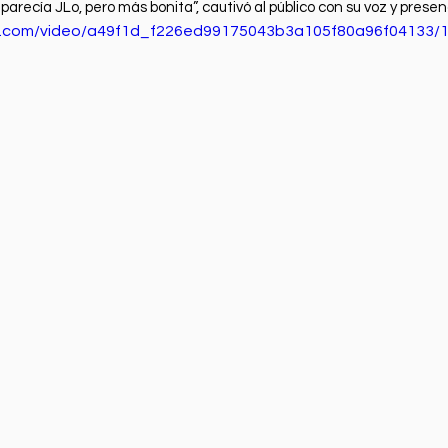
arecía JLo, pero más bonita”, cautivó al público con su voz y presen
tic.com/video/a49f1d_f226ed99175043b3a105f80a96f04133/1