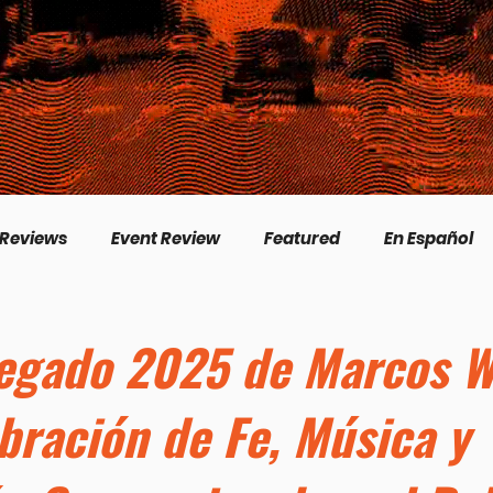
 Reviews
Event Review
Featured
En Español
English
Livestream
Interview
Inspirational
Legado 2025 de Marcos W
bración de Fe, Música y
/Creation
Perspectives
Biography
Theologica