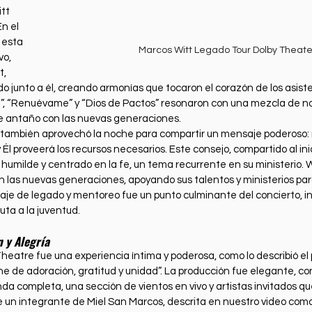
tt 
n el 
 esta 
Marcos Witt Legado Tour Dolby Theate
o, 
, 
do junto a él, creando armonías que tocaron el corazón de los asis
, “Renuévame” y “Dios de Pactos” resonaron con una mezcla de nost
e antaño con las nuevas generaciones.
, también aprovechó la noche para compartir un mensaje poderoso: 
 y Él proveerá los recursos necesarios. Este consejo, compartido al ini
 humilde y centrado en la fe, un tema recurrente en su ministerio. W
en las nuevas generaciones, apoyando sus talentos y ministerios par
saje de legado y mentoreo fue un punto culminante del concierto, in
uta a la juventud.
 y Alegría
Theatre fue una experiencia íntima y poderosa, como lo describió el 
he de adoración, gratitud y unidad”. La producción fue elegante, co
da completa, una sección de vientos en vivo y artistas invitados q
de un integrante de Miel San Marcos, descrita en nuestro video com