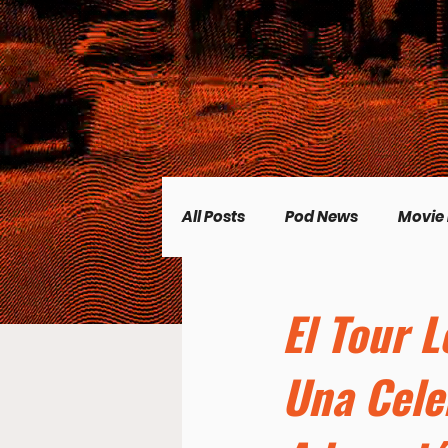
All Posts
Pod News
Movie
Music News
CP Plus
El Tour 
Una Cele
Women's Topics
Science