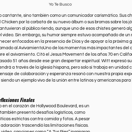
Yo Te Busco
mo cantante, sino también como un comunicador carismático. Sus chi
hicken por la corbata de su nuevo álbum o sus bromas sobre los jó
ntuvieron al público riendo, aunque uno de esos chistes generó alg
 video. Sin embargo, su humor siempre estuvo acompañado de un 
ecer enfocados en la presencia de Dios y de apoyar a la próxima 
lamado al AvivamientoUno de los momentos más impactantes del c
e el avivamiento. Citó el Jesus Movement de los años 70 en Califor
ado 51 años desde ese gran despertar espiritual. Witt expresó su
ndrá a través de la iglesia hispana, pero solo si trabaja en unidad co
nsaje de colaboración y esperanza resonó con nuestra propia expe
siendo un ejemplo vivo de la unión entre latinos y americanos para l
flexiones Finales
o en el corazón de Hollywood Boulevard, es un 
también presentó desafíos logísticos, como 
ticas estrictas contra comida y fotos. A pesar 
adoración trascendió las limitaciones físicas. 
ideo, canciones como “A Tus Pies” inspiraron 