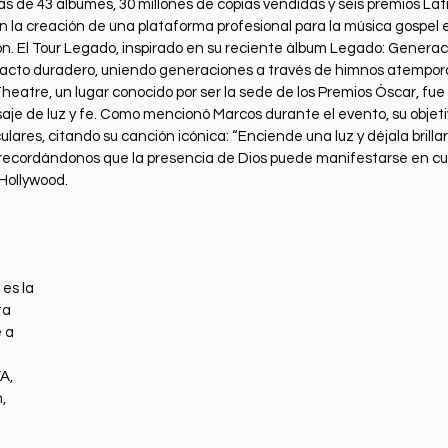
ás de 43 álbumes, 30 millones de copias vendidas y seis premios L
en la creación de una plataforma profesional para la música gospel 
on. El Tour Legado, inspirado en su reciente álbum Legado: Genera
acto duradero, uniendo generaciones a través de himnos atempora
Theatre, un lugar conocido por ser la sede de los Premios Óscar, fue
je de luz y fe. Como mencionó Marcos durante el evento, su objetivo
lares, citando su canción icónica: “Enciende una luz y déjala brillar”
ecordándonos que la presencia de Dios puede manifestarse en cual
 Hollywood.
es la 
ta 
 a 
A, 
, 