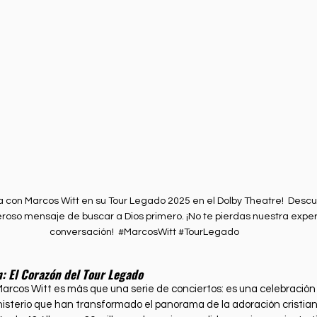
a con Marcos Witt en su Tour Legado 2025 en el Dolby Theatre!  Des
eroso mensaje de buscar a Dios primero. ¡No te pierdas nuestra experi
conversación!  
#MarcosWitt
#TourLegado
: El Corazón del Tour Legado
arcos Witt es más que una serie de conciertos: es una celebración
isterio que han transformado el panorama de la adoración cristia