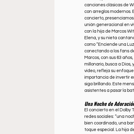
canciones clásicas de Wi
con arreglos modernos. E
concierto, presenciamos
unión generacional en viv
con la hija de Marcos Witt
Elena, y su nieta cantan
como “Enciende una Luz”
conectando a los fans d
Marcos, con sus 63 años
millonario, busca a Dios,
video, refleja su enfoque
importancia de invertir 
siga brillando. Este men
asistentes a pasar la bat
Una Noche de Adoración
El concierto en el Dolby 
redes sociales: “una noc
bien coordinado, una ban
toque especial. La hija 