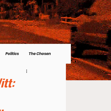
Politics
The Chosen
Christian living
itt:
l Issues
Men's Topics