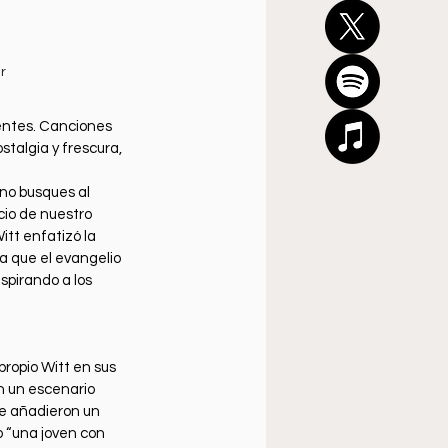
r
tentes. Canciones 
algia y frescura, 
no busques al 
cio de nuestro 
itt enfatizó la 
a que el evangelio 
spirando a los 
propio Witt en sus 
n un escenario 
ue añadieron un 
o “una joven con 