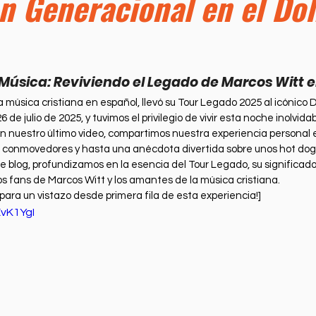
n Generacional en el Do
ness
Health
Película Cristiana
Missions
M
Sports
y Música: Reviviendo el Legado de Marcos Witt 
la música cristiana en español, llevó su Tour Legado 2025 al icónico
26 de julio de 2025, y tuvimos el privilegio de vivir esta noche inolvid
 En nuestro último video, compartimos nuestra experiencia personal e
 conmovedores y hasta una anécdota divertida sobre unos hot dogs
e blog, profundizamos en la esencia del Tour Legado, su significado
os fans de Marcos Witt y los amantes de la música cristiana. 
 para un vistazo desde primera fila de esta experiencia!]
EvK1YgI