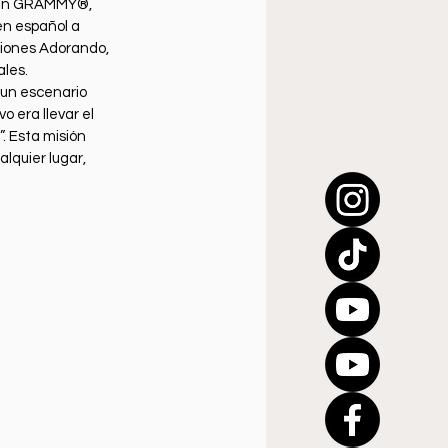
atin GRAMMY®, 
en español a 
ciones Adorando, 
les.
 un escenario 
 era llevar el 
. Esta misión 
quier lugar, 