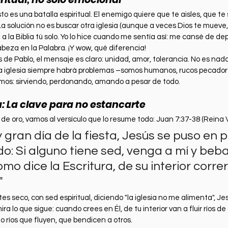
sto es una batalla espiritual. El enemigo quiere que te aisles, que te
La solución no es buscar otra iglesia (aunque a veces Dios te mueve, 
 a la Biblia tú solo. Yo lo hice cuando me sentía así: me cansé de de
beza en la Palabra. ¡Y wow, qué diferencia!
 de Pablo, el mensaje es claro: unidad, amor, tolerancia. No es nad
la iglesia siempre habrá problemas –somos humanos, rucos pecador
mos: sirviendo, perdonando, amando a pesar de todo.
a: La clave para no estancarte
de oro, vamos al versículo que lo resume todo: Juan 7:37-38 (Reina V
y gran día de la fiesta, Jesús se puso en pi
ndo: Si alguno tiene sed, venga a mí y beba.
mo dice la Escritura, de su interior correr
"
es seco, con sed espiritual, diciendo "la iglesia no me alimenta", Jes
a lo que sigue: cuando crees en Él, de tu interior van a fluir ríos de
o ríos que fluyen, que bendicen a otros.