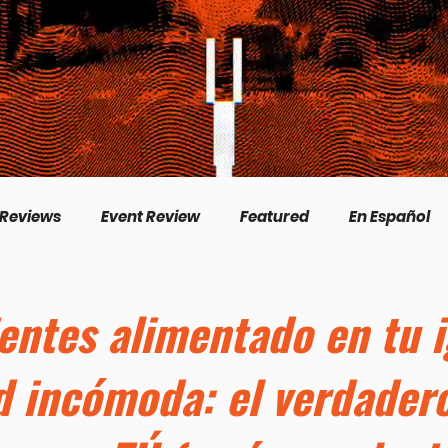
 Reviews
Event Review
Featured
En Español
English
Livestream
Interview
Inspirational
ientes alimentado en tu i
d incómoda: el verdader
/Creation
Perspectives
Biography
Theologica