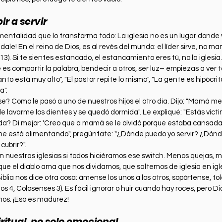
ir a servir
mentalidad que lo transforma todo: La iglesia no es un lugar donde 
Ándale! En el reino de Dios, es al revés del mundo: el líder sirve, no 
13). Si te sientes estancado, el estancamiento eres tú, no la iglesi
 es compartir la palabra, bendecir a otros, ser luz– empiezas a ver 
nto está muy alto", "El pastor repite lo mismo", "La gente es hipócrita"
a".
e? Como le pasó a uno de nuestros hijos el otro día. Dijo: "Mamá me
 lavarme los dientes y se quedó dormida". Le expliqué: "Estás victim
uda? Di mejor: 'Creo que a mamá se le olvidó porque estaba cansada'
 me está alimentando", pregúntate: "¿Dónde puedo yo servir? ¿Dónd
ubrir?".
 nuestras iglesias si todos hiciéramos ese switch. Menos quejas, 
rque el diablo ama que nos dividamos, que saltemos de iglesia en igl
Biblia nos dice otra cosa: ámense los unos a los otros, sopórtense, t
os 4, Colosenses 3). Es fácil ignorar o huir cuando hay roces, pero Di
nos. ¡Eso es madurez!
ritual, no solo emocional