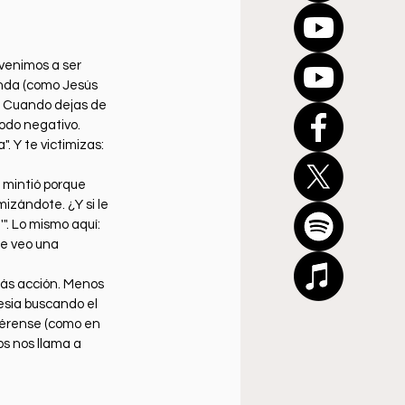
venimos a ser 
manda (como Jesús 
a. Cuando dejas de 
todo negativo. 
. Y te victimizas: 
 mintió porque 
izándote. ¿Y si le 
". Lo mismo aquí: 
e veo una 
más acción. Menos 
esia buscando el 
olérense (como en 
os nos llama a 