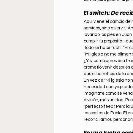
El switch: De recib
Aquí viene el cambio de 
servidos, sino a servir. ¡
lavando los pies en Juan 
cumplir tu propósito –que
Todo se hace fuchi: "El ca
"Mi iglesia no me aliment
¿Y si cambiamos esa fras
prometió venir después de
das el beneficio de la d
En vez de "Mi iglesia no
necesidad que yo pueda c
Imagínate cómo se verían
división, más unidad. Po
"perfecto feed". Pero la 
las cartas de Pablo: Efesi
reconciliarnos, perdonar
Es una lucha espi