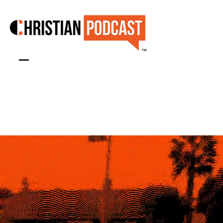
™
SHOW & CONTENT STUDIO
Book Studio Now