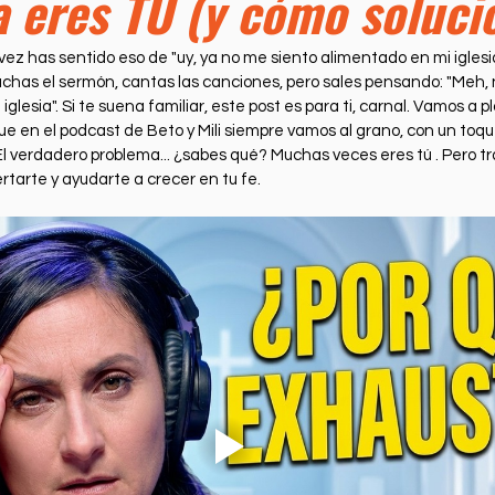
 eres TÚ (y cómo soluci
ness
Health
Película Cristiana
Missions
M
vez has sentido eso de "uy, ya no me siento alimentado en mi igles
uchas el sermón, cantas las canciones, pero sales pensando: "Meh, n
Sports
glesia". Si te suena familiar, este post es para ti, carnal. Vamos a p
ue en el podcast de Beto y Mili siempre vamos al grano, con un toq
El verdadero problema... ¿sabes qué? Muchas veces eres tú . Pero tr
rtarte y ayudarte a crecer en tu fe.