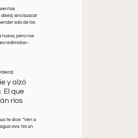
 sientas 
obvio), sino buscar 
pender solo de los 
a nuevo, pero nos 
es redimidos–. 
alera):
e y alzó 
 El que 
án ríos 
ús te dice: "Ven a 
 agua viva. No un 