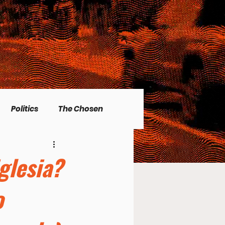
Politics
The Chosen
Christian living
glesia?
o
l Issues
Men's Topics