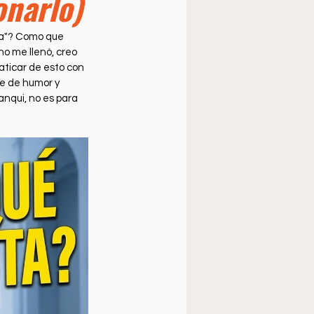
onarlo)
úsica cristiana
ia"? Como que 
o me llenó, creo 
laticar de esto con 
ue de humor y 
anqui, no es para 