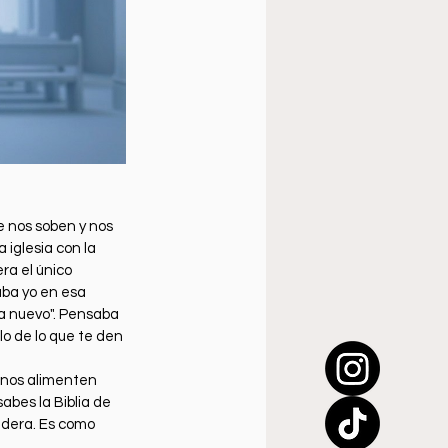
e nos soben y nos 
iglesia con la 
a el único 
ba yo en esa 
da nuevo". Pensaba 
lo de lo que te den 
 nos alimenten 
sabes la Biblia de 
adera. Es como 