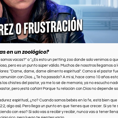
s en un zoológico?
 somos vacas?" o "¿Es esto un petting zoo donde solo venimos a qu
so, pero es un punto súper válido. Muchos de nosotros llegamos a la 
es: "Dame, dame, dame alimento espiritual". Como si el pastor fuer
comunión con Dios. ¿Te ha pasado? A mí sí, hace como 10 años esta
s los chistes del pastor, ya me lo sé de memoria, ya no escucho na
pastor, pero ¡está cañón! Porque tu relación con Dios no depende so
adurez espiritual, ¿no? Cuando somos bebés en la fe, está bien que
:2, algo así). Pero llega un punto en que tienes que crecer. Si ya te 
ndo con eso? Si solo vas a recibir y recibir, nunca vas a tener llen
cipio rico, pero luego te sientes vacío.