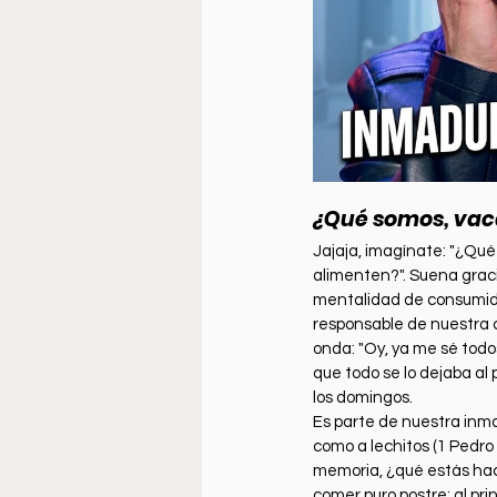
¿Qué somos, vaca
Jajaja, imagínate: "¿Qué
alimenten?". Suena gracio
mentalidad de consumidor
responsable de nuestra 
onda: "Oy, ya me sé todo
que todo se lo dejaba al 
los domingos.
Es
 parte de nuestra inm
como a lechitos (1 Pedro 2
memoria, ¿qué estás hacie
comer puro postre: al prin