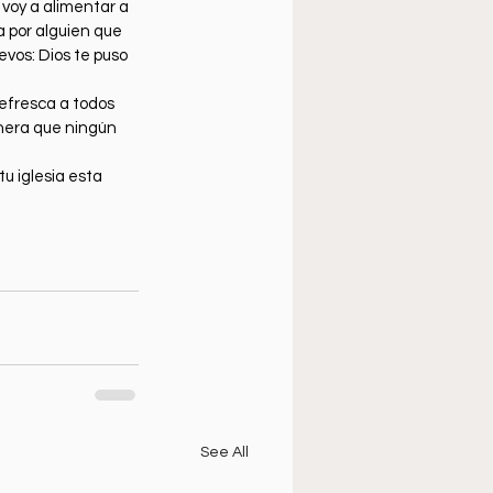
 voy a alimentar a 
a por alguien que 
vos: Dios te puso 
efresca a todos 
anera que ningún 
u iglesia esta 
See All