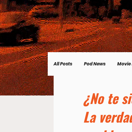
All Posts
Pod News
Movie
Music News
CP Plus
¿No te s
La verda
Women's Topics
Science