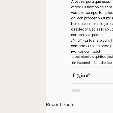
A veces, para que esos rí
otros". Es tiempo de serv
ves solo, comparte tu te
ahí con propósito. Quizás 
No
 seas como un lago est
alrededor. Esa es la sol
sermón solo podría.
¿Y tú? ¿Estás listo para
semana? Dios te bendiga, 
¡Vamos con todo!
crecimiento espiritual
est
En Español
Estudio Bíbl
Recent Posts