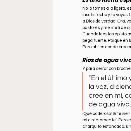
No lo tomes a la ligera, e
insatisfecho y te vayas. 
a Dios de verdad: Ora, ve
pastores y me metí de ca
Cuando lees las epístolas
pega fuerte. Porque en 
Pero ahí es donde crece
Ríos de agua viv
Y para cerrar con broche 
"En el último 
la voz, dicie
cree en mí, co
de agua viva.
¡Qué poderoso! Si te sient
mí directamente". Pero mir
charquito estancado, sin