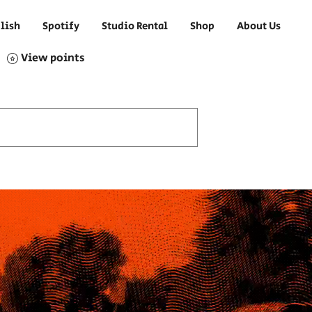
lish
Spotify
Studio Rental
Shop
About Us
View points