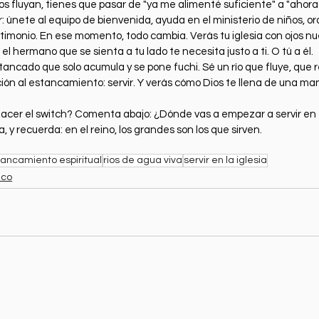
os fluyan, tienes que pasar de "ya me alimenté suficiente" a "ahora
ir: únete al equipo de bienvenida, ayuda en el ministerio de niños, or
stimonio. En ese momento, todo cambia. Verás tu iglesia con ojos nue
el hermano que se sienta a tu lado te necesita justo a ti. O tú a él.
ancado que solo acumula y se pone fuchi. Sé un río que fluye, que r
ución al estancamiento: servir. Y verás cómo Dios te llena de una m
 hacer el switch? Comenta abajo: ¿Dónde vas a empezar a servir en t
y recuerda: en el reino, los grandes son los que sirven. 
ancamiento espiritual
rios de agua viva
servir en la iglesia
ico