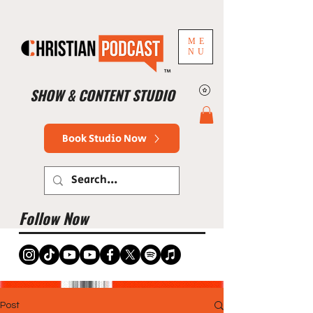
ME
NU
™
SHOW & CONTENT STUDIO
Book Studio Now
Follow Now
Post