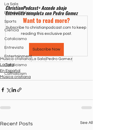
La Sala
ChristianPodcast+ Accede abajo 
Entrevista completa con Pedro Gomez
Estudio Bíblico
Want to read more?
Sports
Subscribe to christianpodcast.com to keep 
Ciencia
reading this exclusive post.
Catolicismo
Entrevista
Subscribe Now
Entertainment
Musica cristiana
La Sala
Pedro Gomez
La Sala
Catolicismo
En Español
Catholicism
Música cristiana
See All
Recent Posts