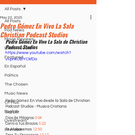
All Posts
May 22, 2025
All Posts
Pedro Gómez En Vivo La Sala
Pod News
Christian Podcast Studios
Movie Reviews
Pedro Gómez En Vivo La Sala de Christian 
Podcast Studios
Event Review
https://www.youtube.com/watch?
Featured
v=pnkUBYCkfDo
En Español
Politics
The Chosen
Music News
Pedro Gómez En Vivo desde la Sala de Christian 
CP Plus
Podcast Studios - Musica Cristiana 
English
Set List: 
Dios de Milagros 
0:04
Livestream
Corro a tus Brazos 
5:22
Te Alabaremos 
12:50
Interview
Trae Tu Presencia 
17:17