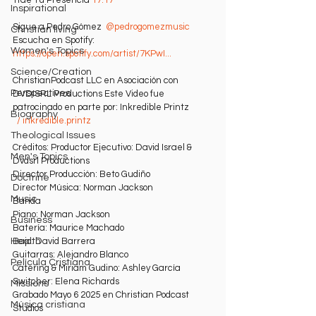
Inspirational
Sigue a Pedro Gómez ‪​ ⁨
‪@pedrogomezmusic‬
Christian living
Escucha en Spotify: 
Women's Topics
https://open.spotify.com/artist/7KPwI
...
Science/Creation
ChristianPodcast LLC en Asociación con 
Perspectives
DVDISRL Productions Este Video fue 
patrocinado en parte por: Inkredible Printz 
Biography
  / inkredible.printz  
Theological Issues
Créditos: Productor Ejecutivo: David Israel & 
Men's Topics
Dvdsrl Productions 
Director Producción: Beto Gudiño 
Doctrine
Director Música: Norman Jackson 
Music
Banda 
Piano: Norman Jackson 
Business
Batería: Maurice Machado 
Bajo: David Barrera 
Health
Guitarras: Alejandro Blanco 
Película Cristiana
Catering & Miriam Gudino: Ashley García 
Switcher: Elena Richards 
Missions
Grabado Mayo 6 2025 en Christian Podcast 
Música cristiana
Studios 