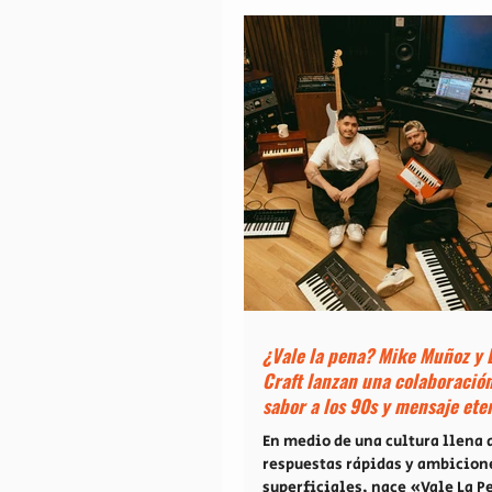
¿Vale la pena? Mike Muñoz y 
Craft lanzan una colaboració
sabor a los 90s y mensaje ete
En medio de una cultura llena 
respuestas rápidas y ambicion
superficiales, nace «Vale La P