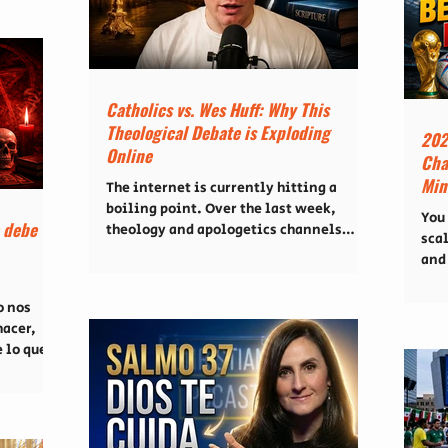
Ins
fesional
orar y analizar estos temas desde una
con
e apagan.
perspectiva bíblica. 1. El poder de la i
fra
Podcast
deba
e David
Mar
idiócesis
Catholics vs. Wes Huff: Why This
 rompe
Theological Debate is Exploding
r ex
202
Online
Cha
Min
The internet is currently hitting a
boiling point. Over the last week,
You
a debe
theology and apologetics channels
sca
across YouTube and social media have
and
exploded following the release of a
Cup
video that has amassed nearly a
the 
o nos
million views in just days: “Why I’m
Pod
acer,
Not a Roman Catholic,” published by
phe
 lo que
the renowned Canadian New Testament
to 
a vida
historian and apologist, Dr. Wes Huff.
Cup 
 En el más
As digital creators at Christian Podcast
you
 Podcast
Latino, our mission has never been to
chec
build walls or fuel division, but rather