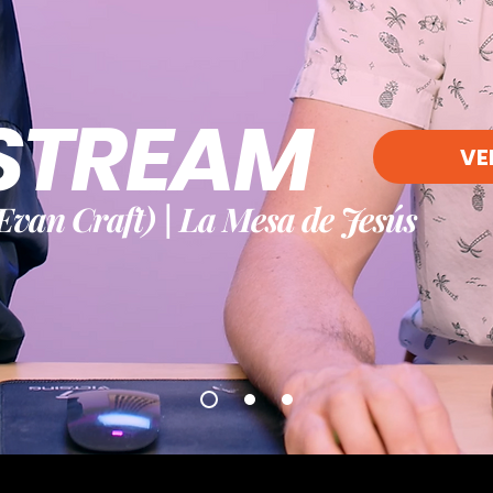
ESTREAM
VE
Evan Craft) | La Mesa de Jesús