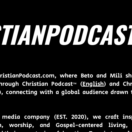
TIANPODCAS
istianPodcast.com, where Beto and Mili sha
hrough Christian Podcast™ (
English
) and Chr
), connecting with a global audience drawn 
 media company (EST. 2020), we craft ins
th, worship, and Gospel-centered living,