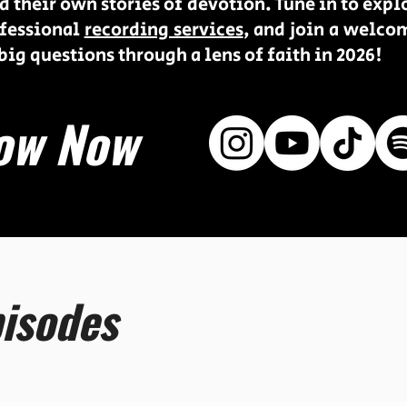
d their own stories of devotion. Tune in to expl
ofessional
recording services
, and join a welc
big questions through a lens of faith in 2026!
low Now
isodes