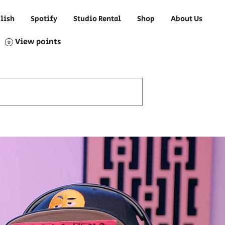
lish
Spotify
Studio Rental
Shop
About Us
View points