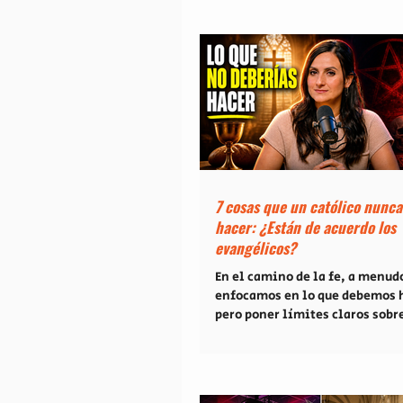
la intimidad de un equipo pro
cuando las luces del estadio s
En este episodio de Christian 
Latino, platicamos con el Padr
Jasso, un sacerdote de la Arqu
de Monterrey cuya trayectoria
todos los esquemas: pasó de se
7 cosas que un católico nunc
hacer: ¿Están de acuerdo los
evangélicos?
En el camino de la fe, a menud
enfocamos en lo que debemos h
pero poner límites claros sobre
no debemos permitir en nuestr
espiritual es igual de crucial.
reciente episodio de Christian
Latino, decidimos sentarnos a