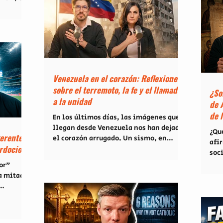
vulnerability, and the transformative
Mus
power of the table God prepares for us.
gós
n
1. More Than Just a Shared Meal When
(wo
we think of community, it’s easy to f
ate
nspirada
Det
nativo
una
a carta
y un
ses, esta
Venezuela en el corazón: Reflexiones
sobre el terremoto, la fe y el llamado
¿So
mente
a la unidad
deja de
de 
ers
de 
En los últimos días, las imágenes que
llegan desde Venezuela nos han dejado
¿Qu
gerente
el corazón arrugado. Un sismo, en
afi
rdocio
medio de una situación país ya de por sí
soc
compleja, ha movilizado a miles. Pero
imp
or"
más allá del evento geológico, nos
act
a mitad
enfrentamos a preguntas profundas:
res
¿Dónde está Dios en medio del dolor?
que
a que se
¿Cómo debemos reaccionar como
liv
 pocas
creyentes? En nuestro último episodio,
Lat
ocurre en
junto a Beto y Mili, nos detuvimos a