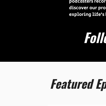
podcasters recor
discover our pr
exploring life’s 
Fol
Featured Ep