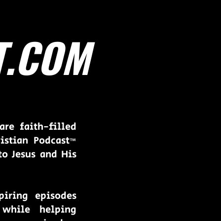
T.COM
re faith-filled
istian Podcast™
to Jesus and His
piring episodes
 while helping