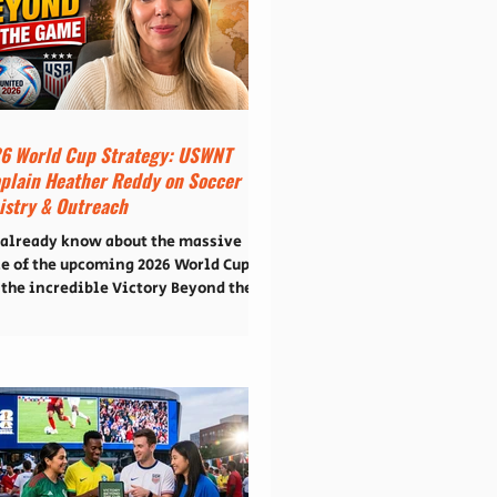
tagram en el que, en tono de
versación abierta, soltamos una
se que sabíamos que iba a generar
te: "Los católicos solo tienen a
tín Valverde..." ¡Y se armó! Lo
6 World Cup Strategy: USWNT
plain Heather Reddy on Soccer
istry & Outreach
 already know about the massive
le of the upcoming 2026 World Cup
 the incredible Victory Beyond the
 campaign launched by Cru. But on
latest episode of the Christian
cast, we sat down with the
nomenal woman leading the charge
discuss a game-changing 2026 World
strategy for the global Church. If
 want to see the full conversation,
k out our latest episode, Soccer's