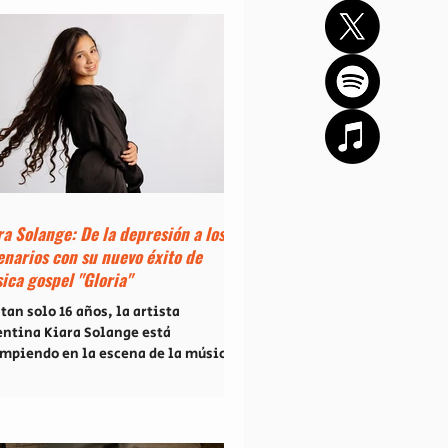
ra Solange: De la depresión a los
enarios con su nuevo éxito de
ica gospel "Gloria"
tan solo 16 años, la artista
entina Kiara Solange está
umpiendo en la escena de la música
stiana internacional con una
urez espiritual y musical
prendente. Su sencillo debut,
oria", lanzado bajo el sello Heaven