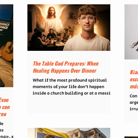
The Table God Prepares: When
Healing Happens Over Dinner
Kia
esc
What if the most profound spiritual
mús
moments of your life don’t happen
inside a church building or at a massive
Con 
Evan
conference, but around a simple dinner
arg
n con
table? In our latest episode of Christian
irr
Podcast, we sat down with our good
rno
cri
friend and Pacifica track coach, Neil
mad
de
Massaro, for an open, heartfelt
sor
es
conversation about fellowship,
"Gl
ena», el