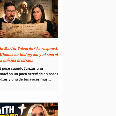
ic, es una poderosa fusión de
pel, adoración contemporánea
rship) y pop que ya está captando la
nción en plataformas digitales.
rás de este gran lanzamiento hay
 historia de fe profunda, superación
 propósito claro que la jov
lo Martín Valverde? La respuesta
Athenas en Instagram y el secreto
la música cristiana
é pasa cuando lanzas una
rmación un poco atrevida en redes
iales y una de las voces más
ortantes de la música católica
ual aparece en tus comentarios para
ponderte? Eso fue exactamente lo
 vivimos en nuestro último
estream de Christian Podcast
ino. Todo comenzó con un reel de