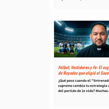
nuevo sencillo del productor,
compositor y ganador del Lati
GRAMMY®, Mike Muñoz, en
colaboración con Evan Craft. I
en el sonido del pop rock alter
estadounidense de los 90 y en l
del apóstol Pablo a los filipen
canción plantea una pregunta
profunda: ¿qué es lo que real
permanece cuando lo terrenal 
ser suficiente? De las metas p
Fútbol, Vestidores y Fe: El ex
de Rayados que eligió el Sace
¿Qué pasa cuando el "Entrenad
supremo cambia tu estrategia 
del partido de la vida? Muchos
conocemos la intensidad con l
vive el fútbol en México, pero
veces tenemos acceso a lo que 