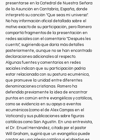
presentarse en la Catedral de Nuestra Señora 
de la Asunción en Cantabria, España, donde 
interpretó su canción "Que seas mi universo". 
No hay información oficial detallada sobre el 
motivo exacto de su participación, pero Romero 
compartió fragmentos de la presentación en 
redes sociales con el comentario "Después les 
cuento", sugiriendo que daría más detalles 
posteriormente, aunque no se han encontrado 
declaraciones adicionales al respecto.
Algunas fuentes y comentarios en redes 
sociales indican que su participación podría 
estar relacionada con su postura ecuménica, 
que promueve la unidad entre diferentes 
denominaciones cristianas. Romero ha 
defendido previamente la idea de encontrar 
puntos en común entre evangélicos y católicos, 
como se evidencia en su apoyo a eventos 
ecuménicos (como el de Alex Campos en el 
Vaticano) y sus publicaciones sobre figuras 
católicas como San Agustín. En una entrevista, 
el Dr. Enuel Hernández, citado por el pastor 
Will Graham, sugirió que un evangélico puede 
cantar en una iglesia católica si el objetivo es 