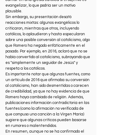
evangelizar, lo que podría ser un motivo 
plausible.
Sin embargo, su presentación desató 
reacciones mixtas: algunos evangélicos lo 
criticaron, mientras que otros, incluyendo 
católicos, lo aplaudieron y hasta especularon 
sobre una posible conversión al catolicismo, algo 
que Romero ha negado enfáticamente en el 
pasado. Por ejemplo, en 2016, aclaró que no se 
había convertido al catolicismo, subrayando que 
es "simplemente un seguidor de Jesús" y 
respeta a los católicos.
Es importante notar que algunas fuentes, como 
un artículo de 2016 que afirmaba su conversión 
al catolicismo, han sido desmentidas o carecen 
de credibilidad, ya que no hay evidencia de que 
Romero haya cambiado de religión. Además, 
publicaciones información contradictoria en las 
fuentes (como la afirmación no verificada de 
que compuso una canción a la Virgen María) 
sugiere que algunas críticas pueden basarse 
en rumores o malentendidos.
En resumen, aunque no se ha confirmado el 