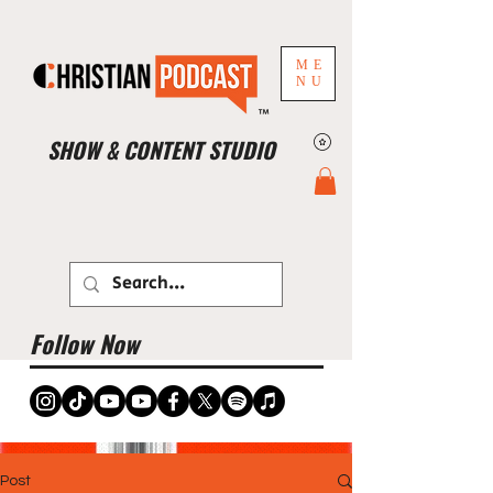
ME
NU
™
SHOW & CONTENT STUDIO
Book Studio Now
Follow Now
Post