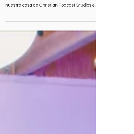
YouTube
Querida familia de Christian Podcast,¡Lo que
tanto esperábamos finalmente pasó en
nuestra casa de Christian Podcast Studios en
Costa Mesa!ROCA FIRME, la legendaria banda
de hardcore cristiano en español nacida en las
calles del sur de Los Ángeles, volvió al escenario
después de más de una década de silencio.
Tuvimos el inmenso privilegio de grabar su
sesión oficial de reencuentro: Live at La
Sala.Esto no es solo un video en vivo. Esto es un
testimonio encendido.Desde el prime