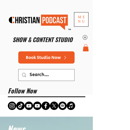
ME
NU
™
SHOW & CONTENT STUDIO
Book Studio Now
Follow Now
News