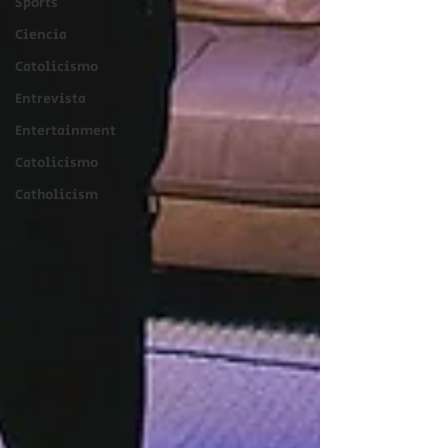
Sports
Ciencia
Catolicismo
Entrevista
Entertainment
Catolicismo
Catholicism