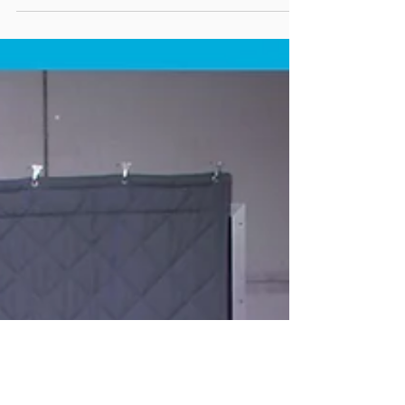
1 min read
La Sala
BAZ en La Sala: Una
vibrante sesión acústica
de fe y ritmos latinos
Descubre la sesión acústica de BAZ en La Sala,
donde fusiona ritmos latinos y fe cristiana con
Me Rescató, Wiri Wara, Bendecido y Último
Adiós. Acompañado por músicos de élite, esta
producción de David Israel Productions y
Norman Jackson es puro corazón. ¡Suscríbete a
Christian Podcast Studios!