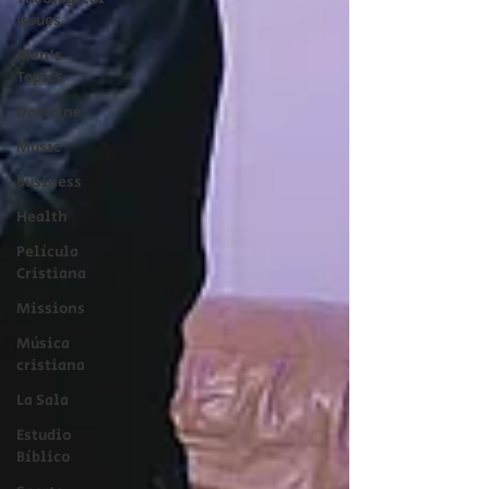
Issues
Men's
Topics
Doctrine
Music
Business
Health
Película
Cristiana
Missions
Música
cristiana
La Sala
Estudio
Bíblico