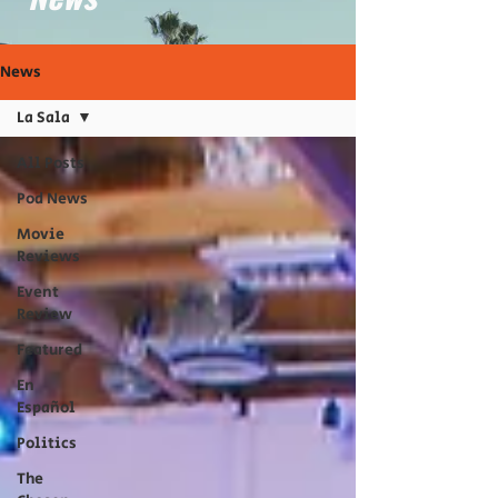
News
La Sala
All Posts
Pod News
Movie
Reviews
Event
Review
Featured
En
Español
Politics
The