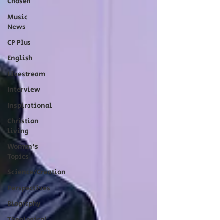
Chosen
Music
News
CP Plus
English
Livestream
Interview
Inspirational
Christian
living
Women's
Topics
Science/Creation
Perspectives
Biography
Theological