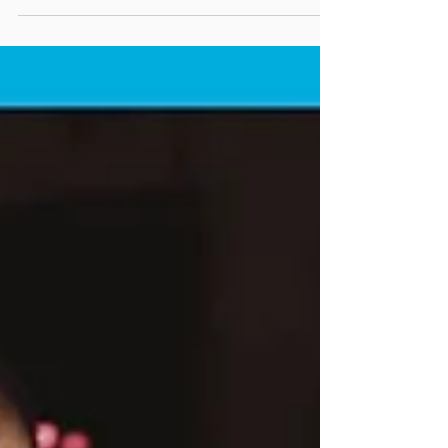
Voces y Corazones!
¡Bienvenidos a La Sala, el rincón íntimo de
Christian Podcast Studios donde la música
latina cristiana respira fe pura! Al estilo Tiny
Desk, pero con el fuego del Espíritu, recibimos a
Jazmin Vera, la voz angelina que conquista
desde Los Ángeles. Con su canal de YouTube
repleto de covers y originales que gritan
esperanza, Jazmin llegó con un bandazo épico
y cuatro himnos que nos hicieron marchar,
alabar y rendirnos. “UNA VOZ”: Marchando
Juntos Hacia la Victoria “No nos callar