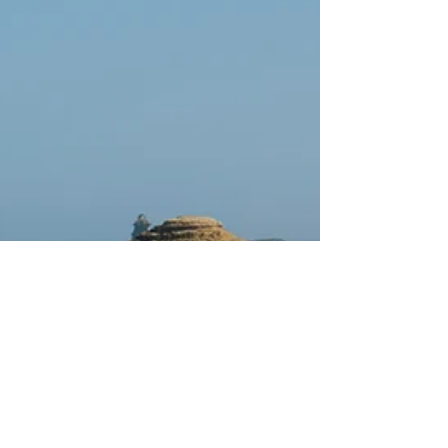
Chuck Smith's grandson Char Brodersen
reveals future plans of Calvary Chapel Costa
Mesa. We go down history lane and much more!