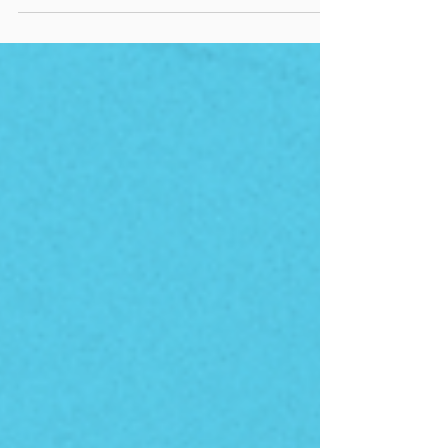
Holladay
Hey family, what’s up?! It’s Beto and Mili here
from Christian Podcast™. Wow… we just
wrapped one of those episodes that leaves you
sitting in silence afterward, chills all over, asking
God, “Lord, search my heart right now.” We sat
down with our brother Ryan Holladay (yep, the
one we hiked Half Dome with—shoutout to
that epic day in Yosemite!) and… let’s just say
the Holy Spirit showed up in the studio. If you
haven’t listened yet, stop reading and go hit
play. Seriously. Bu