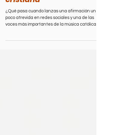
en Instagram y el
secreto de la música
cristiana
¿Qué pasa cuando lanzas una afirmación un
poco atrevida en redes sociales y una de las
voces más importantes de la música católica
actual aparece en tus comentarios para
responderte? Eso fue exactamente lo que
vivimos en nuestro último livestream de
Christian Podcast Latino. Todo comenzó con un
reel de Instagram en el que, en tono de
conversación abierta, soltamos una frase que
sabíamos que iba a generar debate: "Los
católicos solo tienen a Martín Valverde..." ¡Y se
armó! Lo