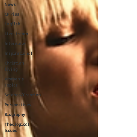
News
CP Plus
English
Livestream
Interview
Inspirational
Christian
living
Women's
Topics
Science/Creation
Perspectives
Biography
Theological
Issues