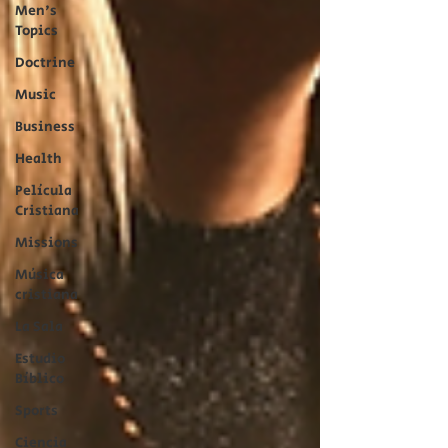
Men's
Topics
Doctrine
Music
Business
Health
Película
Cristiana
Missions
Música
cristiana
La Sala
Estudio
Bíblico
Sports
Ciencia