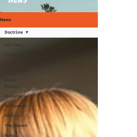
News
Doctrine
All Posts
Pod News
Movie
Reviews
Event
Review
Featured
En Español
Politics
The Chosen
Music