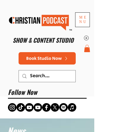
ME
NU
™
SHOW & CONTENT STUDIO
Book Studio Now
Follow Now
News