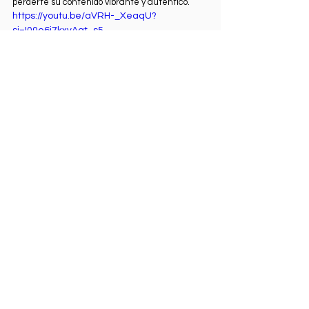
perderte su contenido vibrante y auténtico. 
https://youtu.be/aVRH-_XeaqU?
si=I00e6j7kxvAqt_s5
Nacho
Proposito con Estilo
Living
Al100MX
En Español
Música cristiana
See All
Recent Posts