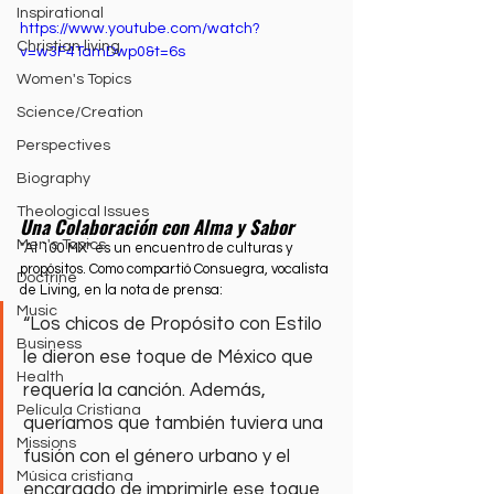
Inspirational
https://www.youtube.com/watch?
Christian living
v=w3F4TamDwp0&t=6s
Women's Topics
Science/Creation
Perspectives
Biography
Theological Issues
Una Colaboración con Alma y Sabor
Men's Topics
"Al 100 MX" es un encuentro de culturas y 
propósitos. Como compartió Consuegra, vocalista 
Doctrine
de Living, en la nota de prensa: 
Music
“Los chicos de Propósito con Estilo 
Business
le dieron ese toque de México que 
Health
requería la canción. Además, 
Película Cristiana
queríamos que también tuviera una 
Missions
fusión con el género urbano y el 
Música cristiana
encargado de imprimirle ese toque 