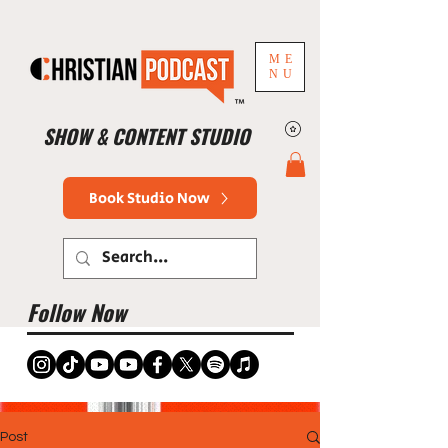
ME
NU
™
SHOW & CONTENT STUDIO
Book Studio Now
Follow Now
Post