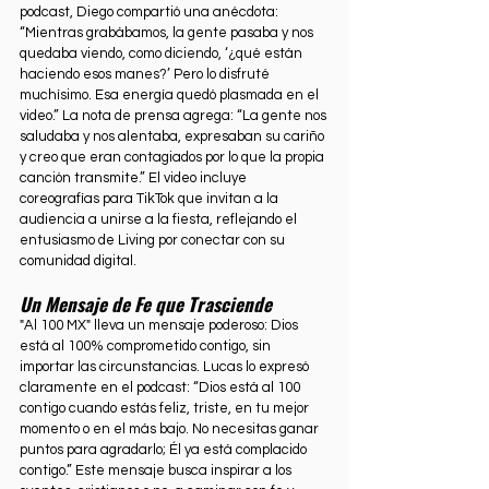
podcast, Diego compartió una anécdota: 
“Mientras grabábamos, la gente pasaba y nos 
quedaba viendo, como diciendo, ‘¿qué están 
haciendo esos manes?’ Pero lo disfruté 
muchísimo. Esa energía quedó plasmada en el 
video.” La nota de prensa agrega: “La gente nos 
saludaba y nos alentaba, expresaban su cariño 
y creo que eran contagiados por lo que la propia 
canción transmite.” El video incluye 
coreografías para TikTok que invitan a la 
audiencia a unirse a la fiesta, reflejando el 
entusiasmo de Living por conectar con su 
comunidad digital.
Un Mensaje de Fe que Trasciende
"Al 100 MX" lleva un mensaje poderoso: Dios 
está al 100% comprometido contigo, sin 
importar las circunstancias. Lucas lo expresó 
claramente en el podcast: “Dios está al 100 
contigo cuando estás feliz, triste, en tu mejor 
momento o en el más bajo. No necesitas ganar 
puntos para agradarlo; Él ya está complacido 
contigo.” Este mensaje busca inspirar a los 