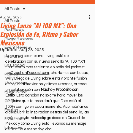
All Posts
Aug 20, 2025
All Posts
Living Lanza "Al 100 MX": Una
Pod News
Explosión de Fe, Ritmo y Sabor
Movie Reviews
Mexicano
Event Review
Updated:
Aug 28, 2025
¡La banda colombiana Living está de 
Featured
celebración con su nuevo sencillo "Al 100 MX"! 
En Español
En nuestro más reciente episodio del podcast 
en 
ChristianPodcast.com
, charlamos con Lucas, 
Politics
Wil y Diego de Living sobre esta vibrante fusión 
The Chosen
de regional mexicano y ritmos urbanos, creada 
en colaboración con 
Nacho
 y 
Propósito con 
Music News
Estilo
. Esta canción no solo te hará mover los 
CP Plus
pies, sino que te recordará que Dios está al 
100% contigo en cada momento. Acompáñanos 
English
a descubrir la inspiración detrás del sencillo, las 
anécdotas del videoclip grabado en Ciudad de 
Livestream
México y cómo Living está llevando su mensaje 
Interview
de fe a un escenario global.