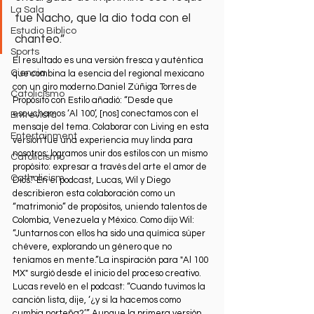
La Sala
fue Nacho, que la dio toda con el 
Estudio Bíblico
chanteo.” 
Sports
El resultado es una versión fresca y auténtica 
Ciencia
que combina la esencia del regional mexicano 
con un giro moderno.Daniel Zúñiga Torres de 
Catolicismo
Propósito con Estilo añadió: “Desde que 
escuchamos ‘Al 100’, [nos] conectamos con el 
Entrevista
mensaje del tema. Colaborar con Living en esta 
Entertainment
versión fue una experiencia muy linda para 
nosotros; logramos unir dos estilos con un mismo 
Catolicismo
propósito: expresar a través del arte el amor de 
Catholicism
Dios.” En el podcast, Lucas, Wil y Diego 
describieron esta colaboración como un 
“matrimonio” de propósitos, uniendo talentos de 
Colombia, Venezuela y México. Como dijo Wil: 
“Juntarnos con ellos ha sido una química súper 
chévere, explorando un género que no 
teníamos en mente.”La inspiración para "Al 100 
MX" surgió desde el inicio del proceso creativo. 
Lucas reveló en el podcast: “Cuando tuvimos la 
canción lista, dije, ‘¿y si la hacemos como 
cumbia norteña?’” Aunque la primera versión 