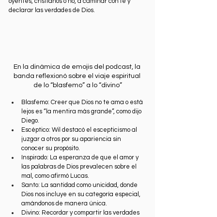
oyentes, cristianos o no, a caminar con fe y 
declarar las verdades de Dios.
En la dinámica de emojis del podcast, la 
banda reflexionó sobre el viaje espiritual 
de lo “blasfemo” a lo “divino”
Blasfemo: Creer que Dios no te ama o está 
lejos es “la mentira más grande”, como dijo 
Diego.
Escéptico: Wil destacó el escepticismo al 
juzgar a otros por su apariencia sin 
conocer su propósito.
Inspirado: La esperanza de que el amor y 
las palabras de Dios prevalecen sobre el 
mal, como afirmó Lucas.
Santo: La santidad como unicidad, donde 
Dios nos incluye en su categoría especial, 
amándonos de manera única.
Divino: Recordar y compartir las verdades 