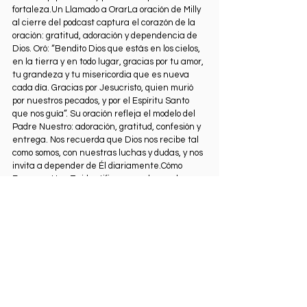
fortaleza.Un Llamado a OrarLa oración de Milly 
al cierre del podcast captura el corazón de la 
oración: gratitud, adoración y dependencia de 
Dios. Oró: “Bendito Dios que estás en los cielos, 
en la tierra y en todo lugar, gracias por tu amor, 
tu grandeza y tu misericordia que es nueva 
cada día. Gracias por Jesucristo, quien murió 
por nuestros pecados, y por el Espíritu Santo 
que nos guía”. Su oración refleja el modelo del 
Padre Nuestro: adoración, gratitud, confesión y 
entrega. Nos recuerda que Dios nos recibe tal 
como somos, con nuestras luchas y dudas, y nos 
invita a depender de Él diariamente.Cómo 
Empezar Hoy¿Te identificas con alguna de 
estas excusas? No estás solo. La buena noticia 
es que Dios está esperando tu conversación, 
sin importar cuán imperfecta sea. Aquí van 
algunos pasos prácticos:
Reserva un momento: Dedica cinco 
minutos al día para hablar con Dios.
Usa patrones bíblicos: Sigue el Padre 
Nuestro o el Salmo 23 como guía.