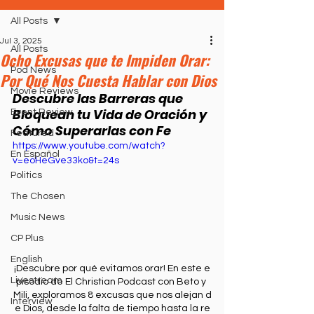
All Posts
Jul 3, 2025
All Posts
Ocho Excusas que te Impiden Orar:
Pod News
Por Qué Nos Cuesta Hablar con Dios
Movie Reviews
Descubre las Barreras que 
Bloquean tu Vida de Oración y 
Event Review
Cómo Superarlas con Fe
Featured
https://www.youtube.com/watch?
En Español
v=eoHeGve33ko&t=24s
Politics
The Chosen
Music News
CP Plus
English
¡Descubre por qué evitamos orar! En este e
Livestream
pisodio de El Christian Podcast con Beto y 
Mili, exploramos 8 excusas que nos alejan d
Interview
e Dios, desde la falta de tiempo hasta la re