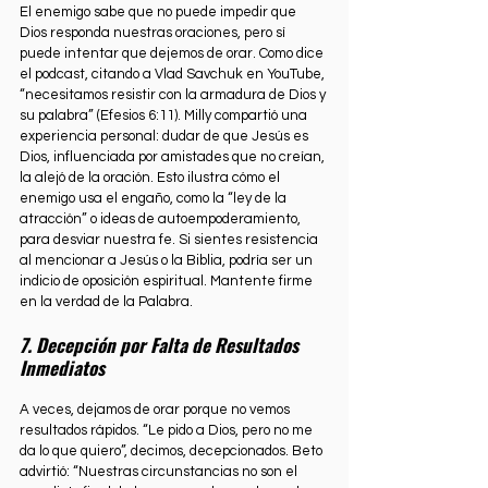
El enemigo sabe que no puede impedir que 
Dios responda nuestras oraciones, pero sí 
puede intentar que dejemos de orar. Como dice 
el podcast, citando a Vlad Savchuk en YouTube, 
“necesitamos resistir con la armadura de Dios y 
su palabra” (Efesios 6:11). Milly compartió una 
experiencia personal: dudar de que Jesús es 
Dios, influenciada por amistades que no creían, 
la alejó de la oración. Esto ilustra cómo el 
enemigo usa el engaño, como la “ley de la 
atracción” o ideas de autoempoderamiento, 
para desviar nuestra fe. Si sientes resistencia 
al mencionar a Jesús o la Biblia, podría ser un 
indicio de oposición espiritual. Mantente firme 
en la verdad de la Palabra.
7. Decepción por Falta de Resultados 
Inmediatos
A veces, dejamos de orar porque no vemos 
resultados rápidos. “Le pido a Dios, pero no me 
da lo que quiero”, decimos, decepcionados. Beto 
advirtió: “Nuestras circunstancias no son el 