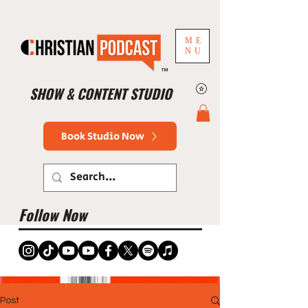
ME
NU
™
SHOW & CONTENT STUDIO
Book Studio Now
Follow Now
Post