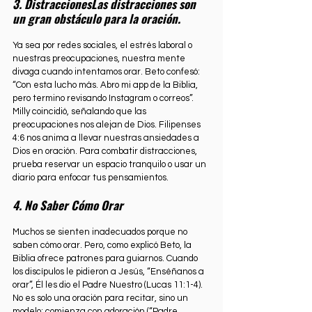
3. DistraccionesLas distracciones son 
un gran obstáculo para la oración. 
Ya sea por redes sociales, el estrés laboral o 
nuestras preocupaciones, nuestra mente 
divaga cuando intentamos orar. Beto confesó: 
“Con esta lucho más. Abro mi app de la Biblia, 
pero termino revisando Instagram o correos”. 
Milly coincidió, señalando que las 
preocupaciones nos alejan de Dios. Filipenses 
4:6 nos anima a llevar nuestras ansiedades a 
Dios en oración. Para combatir distracciones, 
prueba reservar un espacio tranquilo o usar un 
diario para enfocar tus pensamientos.
4. No Saber Cómo Orar
Muchos se sienten inadecuados porque no 
saben cómo orar. Pero, como explicó Beto, la 
Biblia ofrece patrones para guiarnos. Cuando 
los discípulos le pidieron a Jesús, “Enséñanos a 
orar”, Él les dio el Padre Nuestro (Lucas 11:1-4). 
No es solo una oración para recitar, sino un 
modelo: comienza con adoración (“Padre 