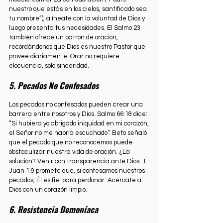
nuestro que estás en los cielos, santificado sea 
tu nombre”), alíneate con la voluntad de Dios y 
luego presenta tus necesidades. El Salmo 23 
también ofrece un patrón de oración, 
recordándonos que Dios es nuestro Pastor que 
provee diariamente. Orar no requiere 
elocuencia, solo sinceridad.
5. Pecados No Confesados
Los pecados no confesados pueden crear una 
barrera entre nosotros y Dios. Salmo 66:18 dice: 
“Si hubiera yo abrigado iniquidad en mi corazón, 
el Señor no me habría escuchado”. Beto señaló 
que el pecado que no reconocemos puede 
obstaculizar nuestra vida de oración. ¿La 
solución? Venir con transparencia ante Dios. 1 
Juan 1:9 promete que, si confesamos nuestros 
pecados, Él es fiel para perdonar. Acércate a 
Dios con un corazón limpio.
6. Resistencia Demoníaca