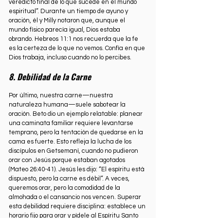
veredicto final de lo que sucede en el mundo 
espiritual”. Durante un tiempo de ayuno y 
oración, él y Milly notaron que, aunque el 
mundo físico parecía igual, Dios estaba 
obrando. Hebreos 11:1 nos recuerda que la fe 
es la certeza de lo que no vemos. Confía en que 
Dios trabaja, incluso cuando no lo percibes.
8. Debilidad de la Carne
Por último, nuestra carne—nuestra 
naturaleza humana—suele sabotear la 
oración. Beto dio un ejemplo relatable: planear 
una caminata familiar requiere levantarse 
temprano, pero la tentación de quedarse en la 
cama es fuerte. Esto refleja la lucha de los 
discípulos en Getsemaní, cuando no pudieron 
orar con Jesús porque estaban agotados 
(Mateo 26:40-41). Jesús les dijo: “El espíritu está 
dispuesto, pero la carne es débil”. A veces, 
queremos orar, pero la comodidad de la 
almohada o el cansancio nos vencen. Superar 
esta debilidad requiere disciplina: establece un 
horario fijo para orar y pídele al Espíritu Santo 