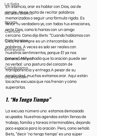
La Sala
En esencia, orar es hablar con Dios, así de 
simple. No se trata de recitar palabras 
Estudio Bíblico
memorizadas o seguir una fórmula rígida. Es 
Sports
llevar tu verdadero yo, con todas tus emociones, 
ante Dios, como lo harías con un amigo 
Ciencia
cercano. Como dijo Beto: “Cuando hablamos con 
Catolicismo
Dios, no siempre es un intercambio de 
palabras. A veces es solo ser reales con 
Entrevista
nuestros sentimientos, porque Él ya nos 
conoce”. Milly añadió que la oración puede ser 
Entertainment
no verbal: una postura del corazón de 
Catolicismo
transparencia y entrega.A pesar de su 
simplicidad, muchos evitamos orar. Aquí están 
Catholicism
las ocho excusas que nos frenan y cómo 
superarlas.
1. “No Tengo Tiempo”
La excusa número uno: estamos demasiado 
ocupados. Nuestras agendas están llenas de 
trabajo, familia y tareas interminables, dejando 
poco espacio para la oración. Pero, como señaló 
Beto, “decir ‘no tengo tiempo’ es una súper 