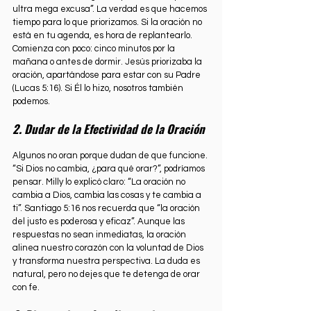
ultra mega excusa”. La verdad es que hacemos 
tiempo para lo que priorizamos. Si la oración no 
está en tu agenda, es hora de replantearlo. 
Comienza con poco: cinco minutos por la 
mañana o antes de dormir. Jesús priorizaba la 
oración, apartándose para estar con su Padre 
(Lucas 5:16). Si Él lo hizo, nosotros también 
podemos.
2. Dudar de la Efectividad de la Oración
Algunos no oran porque dudan de que funcione. 
“Si Dios no cambia, ¿para qué orar?”, podríamos 
pensar. Milly lo explicó claro: “La oración no 
cambia a Dios, cambia las cosas y te cambia a 
ti”. Santiago 5:16 nos recuerda que “la oración 
del justo es poderosa y eficaz”. Aunque las 
respuestas no sean inmediatas, la oración 
alinea nuestro corazón con la voluntad de Dios 
y transforma nuestra perspectiva. La duda es 
natural, pero no dejes que te detenga de orar 
con fe.