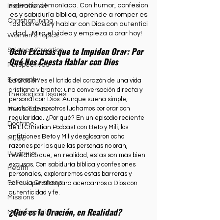
sistencia demoníaca. Con humor, confesion
Inspirational
es y sabiduría bíblica, aprende a romper es
Christian living
tas barreras y hablar con Dios con autentici
dad.  ¡Mira el video y empieza a orar hoy!  
Women's Topics
Ocho Excusas que te Impiden Orar: Por 
Science/Creation
Qué Nos Cuesta Hablar con Dios
Perspectives
Biography
La oración es el latido del corazón de una vida 
cristiana vibrante: una conversación directa y 
Theological Issues
personal con Dios. Aunque suena simple, 
muchos de nosotros luchamos por orar con 
Men's Topics
regularidad. ¿Por qué? En un episodio reciente 
Doctrine
de El Christian Podcast con Beto y Mili, los 
anfitriones Beto y Milly desglosaron ocho 
Music
razones por las que las personas no oran, 
Business
revelando que, en realidad, estas son más bien 
excusas. Con sabiduría bíblica y confesiones 
Health
personales, exploraremos estas barreras y 
Película Cristiana
cómo superarlas para acercarnos a Dios con 
autenticidad y fe.
Missions
¿Qué es la Oración, en Realidad?
Música cristiana