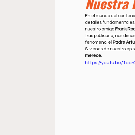
Nuestra 
Doctrine
Music
Busi
En el mundo del contenid
detalles fundamentales
La Sala
Estudio Bíblico
nuestro amigo 
Frank Rod
tras publicarla, nos dim
fenómeno, el 
Padre Artu
Si vienes de nuestro epis
merece.
https://youtu.be/1o