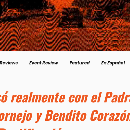
 Reviews
Event Review
Featured
En Español
English
Livestream
Interview
Inspirational
ó realmente con el Padr
ornejo y Bendito Corazó
/Creation
Perspectives
Biography
Theologica