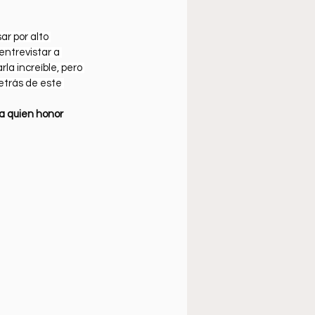
úsica cristiana
r por alto 
entrevistar a 
rla increíble, pero 
etrás de este 
 quien honor 