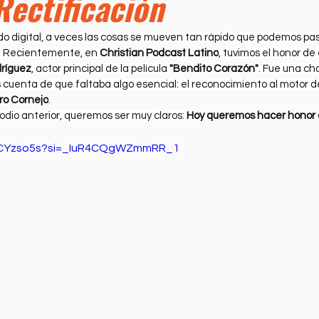
Rectificación
ness
Health
Película Cristiana
Missions
M
o digital, a veces las cosas se mueven tan rápido que podemos pasa
. Recientemente, en 
Christian Podcast Latino
, tuvimos el honor de 
Sports
ríguez
, actor principal de la película 
"Bendito Corazón"
. Fue una cha
os cuenta de que faltaba algo esencial: el reconocimiento al motor d
ro Cornejo
.
odio anterior, queremos ser muy claros: 
Hoy queremos hacer honor a
brCYzso5s?si=_IuR4CQgWZmmRR_1