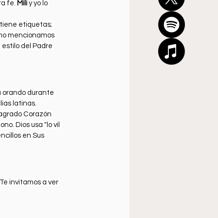
a fe. 
Mili
 y yo lo 
tiene etiquetas; 
 Como mencionamos 
 estilo del Padre 
a orando durante 
ias latinas.
Sagrado Corazón 
. Dios usa "lo vil 
ncillos en Sus 
e invitamos a ver 