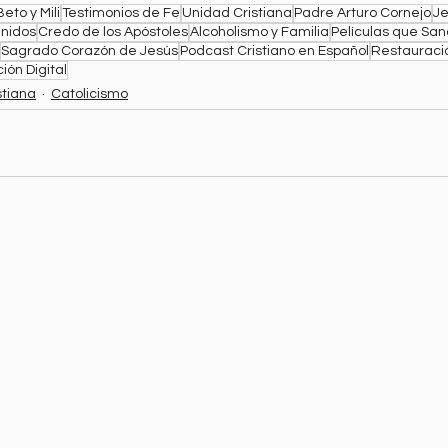
Beto y Mili
Testimonios de Fe
Unidad Cristiana
Padre Arturo Cornejo
Je
Unidos
Credo de los Apóstoles
Alcoholismo y Familia
Películas que Sa
Sagrado Corazón de Jesús
Podcast Cristiano en Español
Restauració
ión Digital
stiana
Catolicismo