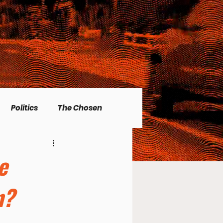
Politics
The Chosen
Christian living
e
n?
l Issues
Men's Topics