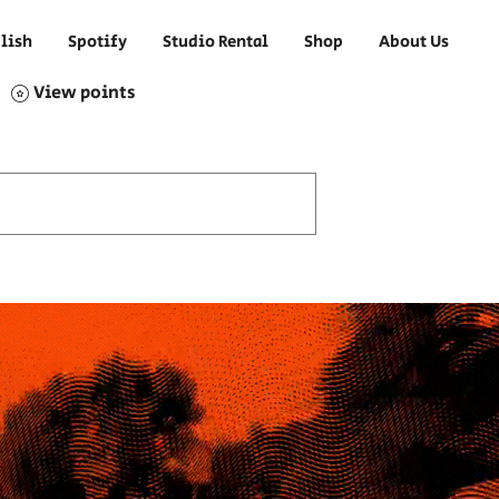
lish
Spotify
Studio Rental
Shop
About Us
View points