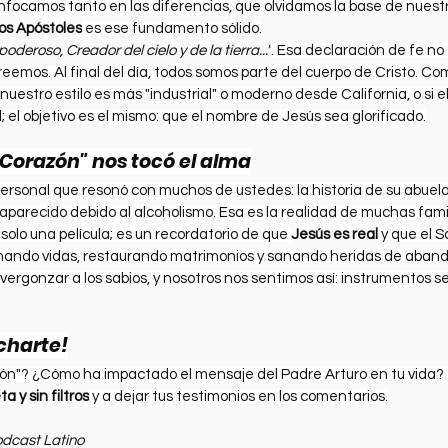
enfocamos tanto en las diferencias, que olvidamos la base de nuestr
os Apóstoles
 es ese fundamento sólido.
deroso, Creador del cielo y de la tierra..."
. Esa declaración de fe no 
creemos. Al final del día, todos somos parte del cuerpo de Cristo.
 nuestro estilo es más "industrial" o moderno desde California, o si el
; el objetivo es el mismo: que el nombre de Jesús sea glorificado.
 Corazón" nos tocó el alma
ersonal que resonó con muchos de ustedes: la historia de su abuel
aparecido debido al alcoholismo. Esa es la realidad de muchas famil
olo una película; es un recordatorio de que 
Jesús es real
 y que el 
ando vidas, restaurando matrimonios y sanando heridas de abandono
ergonzar a los sabios, y nosotros nos sentimos así: instrumentos se
charte!
ón"? ¿Cómo ha impactado el mensaje del Padre Arturo en tu vida? T
 y sin filtros
 y a dejar tus testimonios en los comentarios.
odcast Latino