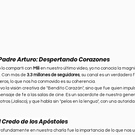
 Padre Arturo: Despertando Corazones
 lo compartí con 
Mili
 en nuestro último video, yo no conocía la magni
. Con más de 
3.3 millones de seguidores
, su canal es un verdadero 
eros, lo que nos ha conmovido es su coherencia.
uvo la visión creativa de "Bendito Corazón", sino que fue quien impuls
mensaje de fe a las salas de cine. Es un sacerdote de nuestra gener
ros (Jalisco), y que habla sin "pelos en la lengua", con una autorida
l Credo de los Apóstoles
ofundamente en nuestra charla fue la importancia de lo que nos 