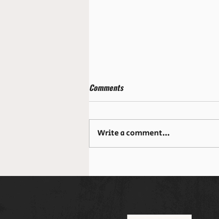
Comments
Write a comment...
Bendito Corazón Película: El
Fenómeno Católico que Rompe
Taquilla en México y EE.UU.
2026 – Historia del Sagrado
Corazón de Jesús con Frank