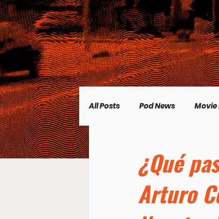
All Posts
Pod News
Movie
Music News
CP Plus
¿Qué pas
Arturo C
Women's Topics
Science