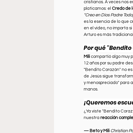
cristianos. A veces nos 
platicamos: el 
Credo de l
"Creo en Dios Padre Todopo
es la esencia de lo que 
en el video, no importa si
Arturo es más tradicional
Por qué "Bendito
Mili
 compartió algo muy p
12 años por su padre des
"Bendito Corazón" no es s
de Jesús sigue transform
y menospreciado" para av
manos.
¡Queremos escu
¿Ya viste "Bendito Coraz
nuestra 
reacción completa
— Beto y Mili
Christian P