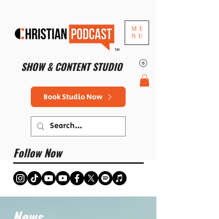
ME
NU
™
SHOW & CONTENT STUDIO
Book Studio Now
Follow Now
News