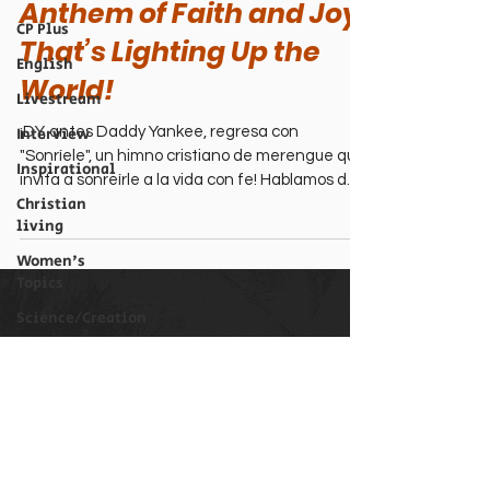
Anthem of Faith and Joy
CP Plus
That’s Lighting Up the
English
World!
Livestream
Interview
¡DY, antes Daddy Yankee, regresa con
"Sonríele", un himno cristiano de merengue que
Inspirational
invita a sonreírle a la vida con fe! Hablamos de
Christian
su transformación, el impacto global de esta
living
canción y su mensaje de resiliencia. ¡Mira el
video y únete al pachangón! #Sonrile #Cristiano
Women's
#DY
Topics
Science/Creation
Perspectives
Christian Podcast Newsletter
Biography
Email
Theological
Issues
Submit
Men's