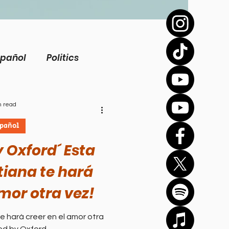
spañol
Politics
view
Inspirational
n read
spañol
Biography
y Oxford´ Esta
stiana te hará
Health
amor otra vez!
te hará creer en el amor otra
Bíblico
Sports