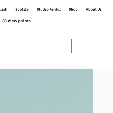
lish
Spotify
Studio Rental
Shop
About Us
View points