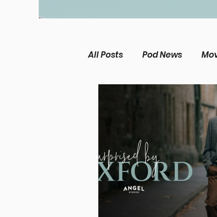
All Posts
Pod News
Mov
The Chosen
Music Ne
Christian living
Women
Theological Issues
Me
Película Cristiana
Mis