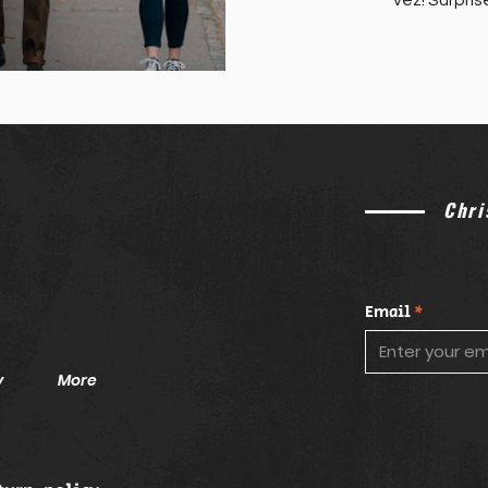
vez! Surp
Chri
Email
y
More