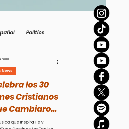
spañol
Politics
view
Inspirational
n read
c News
Biography
elebra los 30
mes Cristianos
Health
que Cambiaron
zones
sica que Inspira Fe y
Bíblico
Sports