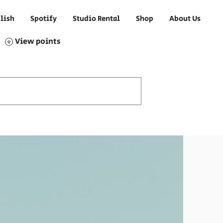
lish
Spotify
Studio Rental
Shop
About Us
View points