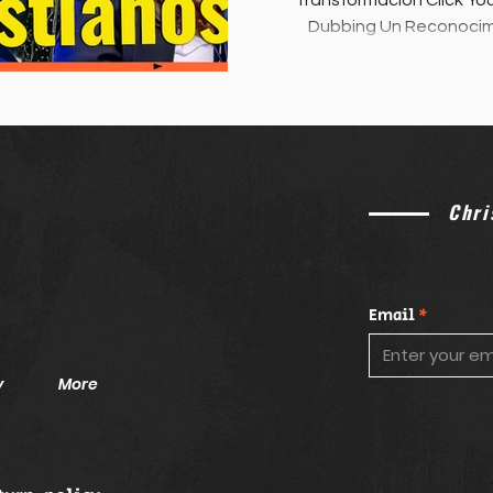
Transformación Click You
Dubbing Un Reconocimie
Chri
Email
y
More