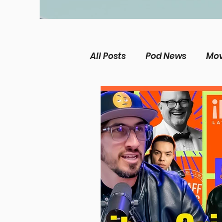
All Posts
Pod News
Mov
The Chosen
Music Ne
Christian living
Women
Theological Issues
Me
Película Cristiana
Mis