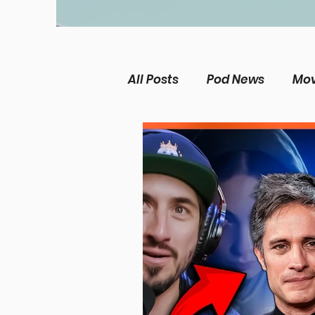
All Posts
Pod News
Mov
The Chosen
Music Ne
Christian living
Women
Theological Issues
Me
Película Cristiana
Mis