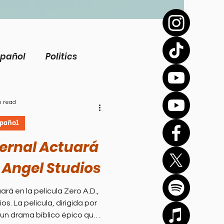
spañol
Politics
view
Inspirational
n read
spañol
Biography
Bernal Actuará
 Angel Studios
Health
ará en la película Zero A.D.,
s. La película, dirigida por
Bíblico
Sports
un drama bíblico épico que