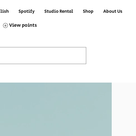
lish
Spotify
Studio Rental
Shop
About Us
View points