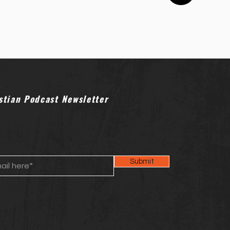
l nacimiento de Jesús y la
ordenada por el rey Herodes
stian Podcast Newsletter
Submit