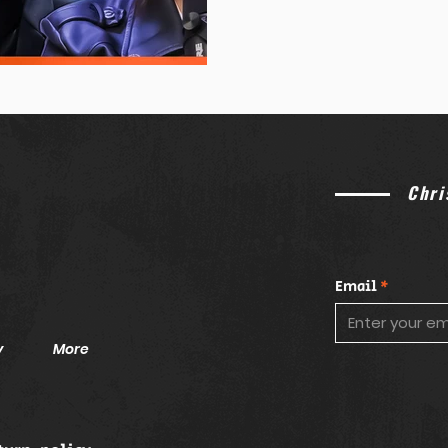
reimagina la historia de
matanza de los inocentes 
Chri
Email
y
More