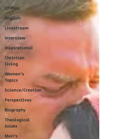
CP Plus
English
Livestream
Interview
Inspirational
Christian
living
Women's
Topics
Science/Creation
Perspectives
Biography
Theological
Issues
Men's