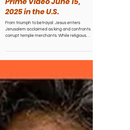
2 min read
Featured
The Chosen Season 5
Premieres Exclusively on
Prime Video June 15,
2025 in the U.S.
From triumph to betrayal: Jesus enters
Jerusalem acclaimed as king and confronts
corrupt temple merchants. While religious
leaders plot against his growing influence, he
shares a final meal with his disciples. In the
shadows, Judas' treachery sets in motion
events that would transform history. This tale
of sacrifice becomes humanity's most profound
story.