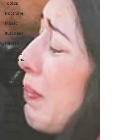
Topics
Doctrine
Music
Business
Health
Película
Cristiana
Missions
Música
cristiana
La Sala
Estudio
Bíblico
Sports
Ciencia