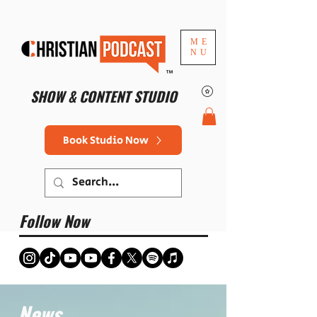
ME
NU
™
SHOW & CONTENT STUDIO
Book Studio Now
Follow Now
News