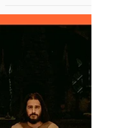
The Chosen
The Chosen La Ultima
Cena Parte 3 De lo
Blasfemo a lo Divino
En este video te contamos nuestra experiencia
yendo al cine a ver la Temporada 5 Parte 3 de
The Chosen La Ultima Cena que son los
episodios considerados el Gran Final de
temporada. Hablaremos de lo que menos nos
gustó a lo que más nos gustó utilizando
nuestros emojis que llamamos del blasfemo al
divino.