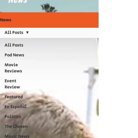
News
All Posts
All Posts
Pod News
Movie
Reviews
Event
Review
Featured
En Español
Politics
The Chosen
Music News