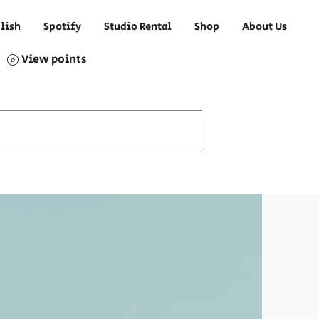
lish
Spotify
Studio Rental
Shop
About Us
View points