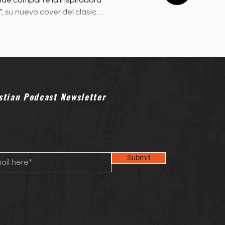
de comparte la inspiradora
”, su nuevo cover del clásico
ng Worship.
stian Podcast Newsletter
Submit