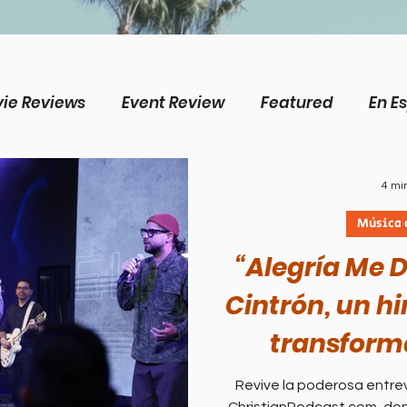
ie Reviews
Event Review
Featured
En E
ws
CP Plus
English
Livestream
Inter
4 mi
Música 
's Topics
Science/Creation
Perspectives
“Alegría Me D
Cintrón, un h
n's Topics
Doctrine
Music
Business
transform
Revive la poderosa entrev
sions
Música cristiana
La Sala
Estudio 