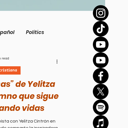
spañol
Politics
view
Inspirational
n read
cristiana
Biography
as” de Yelitza
imno que sigue
Health
ando vidas
ista con Yelitza Cintrón en
Bíblico
Sports