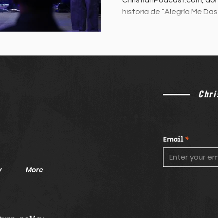
ChristianPodcast.com, don
historia de “Alegría Me Das
de Hillso
Chri
Email
y
More