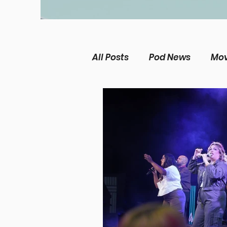
All Posts
Pod News
Mov
The Chosen
Music Ne
Christian living
Women
Theological Issues
Me
Película Cristiana
Mis