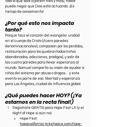
todo lo que sale (Epstein files y más), nadie 
puede negar que Dios está actuando. ¡Es 
tiempo de avivamiento!
¿Por qué esto nos impacta 
tanto?
Porque toca el corazón del evangelio: unidad 
en el cuerpo de Cristo (¡fuera paredes 
denominacionales!), compasión por los perdidos, 
restauración para los quebrantados (niños 
abandonados, adicciones, pródigos), y salir de 
las cuatro paredes para llevar esperanza al 
mundo. Samuel compartió su visión de ayudar a 
niños del sistema por abuso o drogas… y este 
evento es parte de eso: libertad y esperanza 
para Los Ángeles, ciudad de influencia global.
¿Qué puedes hacer HOY? (¡Ya 
estamos en la recta final!)
Regístrate GRATIS para Hope Fest LA (y el 
Night of Hope si aún no):
Hope Fest: 
hopecalifornia.ticketspice.com/hope-