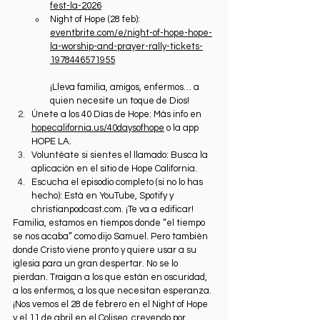
fest-la-2026
Night of Hope (28 feb): 
eventbrite.com/e/night-of-hope-hope-
la-worship-and-prayer-rally-tickets-
1978446571955
¡Lleva familia, amigos, enfermos… a 
quien necesite un toque de Dios!
Únete a los 40 Días de Hope: Más info en 
hopecalifornia.us/40daysofhope
 o la app 
HOPE LA.
Voluntéate si sientes el llamado: Busca la 
aplicación en el sitio de Hope California.
Escucha el episodio completo (si no lo has 
hecho): Está en YouTube, Spotify y 
christianpodcast.com
. ¡Te va a edificar!
Familia, estamos en tiempos donde “el tiempo 
se nos acaba” como dijo Samuel. Pero también 
donde Cristo viene pronto y quiere usar a su 
iglesia para un gran despertar. No se lo 
pierdan. Traigan a los que están en oscuridad, 
a los enfermos, a los que necesitan esperanza.
¡Nos vemos el 28 de febrero en el Night of Hope 
y el 11 de abril en el Coliseo, creyendo por 