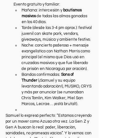
Evento gratuito y familiar:
Mañana: intercesión y 
bautismos 
masivos
 de todas las almas ganadas 
en los 40 días.
Tarde (desde las 3-4 pm aprox.): festival 
juvenil con skate park, vendors, 
giveaways, música y ambiente festivo.
Noche: concierto poderoso + mensaje 
evangelístico con Nathan Morris como 
principal (el mismo que Dios usó en 
cruzadas masivas y que fue liberado 
de prisión en Nicaragua por oración).
Bandas confirmadas: 
Sons of 
Thunder
 (¡Samuel y su equipo 
levantando adoración!), MUSIKO, CRYS 
y más por anunciar (se rumoraban 
Chris Tomlin, Kim Walker, Miel San 
Marcos, Lecrae… ¡está brutal!).
Samuel lo expresó perfecto: “Estamos creyendo 
por un mover como Azusa otra vez. La Gen Z y 
Gen A buscan lo real: poder, liberación, 
sanidades, no promesas vacías”. Y lo vemos: con 