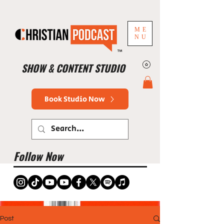
ME
NU
™
SHOW & CONTENT STUDIO
Book Studio Now
Follow Now
Post