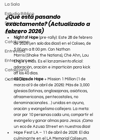
La Sala
Estudio Bíblico
¿Qué está pasando 
exactamente? (Actualizado a 
Sports
febrero 2026)
Ciencia
Night of Hope
 (pre-rally): Este 28 de febrero 
Catolicismo
de 2026 (¡en solo dos días!) en el Coliseo, de 
5:00 pm a 8:00 pm. Con Nathan 
Entrevista
Morris (Shake the Nations), Ché Ahn, Lou 
Entertainment
Engle y más. Es el lanzamiento oficial: 
adoración, oración e impartición para kick 
Catolicismo
off los 40 días.
40 Días de Hope
 + Mission 1 Million (1 de 
Catholicism
marzo al 9 de abril de 2026): Más de 3,000 
iglesias (latinas, anglosajonas, asiáticas, 
afroamericanas, pentecostales, no 
denominacionales…) unidas en ayuno, 
oración y evangelismo callejero. La meta: 
orar por 10 personas cada uno, compartir el 
evangelio y ganar almas para Jesús. ¡Como 
un eco de Azusa Street en nuestros días!
Hope Fest LA – 11 de abril de 2026: El día 
culminante en el LA Memorial Coliseum. 