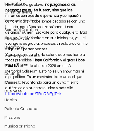
Inspirational
Nos recordó algo clave: 
no juzgamos a las 
personas por quién fueron, sino que las 
Christian living
miramos con ojos de esperanza y compasión
. 
Women's Topics
Como él lo dijo: “Todos somos pecadores con una 
historia, pero Dios nos transforma si nos 
Science/Creation
dejamos”. ¡Amén! Eso vale para cualquiera: Bad 
Bunny, Daddy Yankee en sus inicios, tú, yo… el 
Perspectives
evangelio es gracia, procesos y restauración, no 
Biography
etiquetas permanentes.
Y en esa misma charla salió lo que nos tiene a 
Theological Issues
todos prendidos: 
Hope California
 y el gran 
Hope 
Men's Topics
Fest LA
 el 11 de abril de 2026 en el LA 
Memorial Coliseum. Esto no es un show más ni 
Doctrine
algo político. Es un movimiento de unidad que 
Music
Dios está levantando para un avivamiento 
auténtico en nuestra ciudad y más allá.
Business
https://youtu.be/TBcR3iEgTHk
Health
Película Cristiana
Missions
Música cristiana