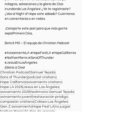
milagros, salvaciones y la gloria de Dios 
inundando Los Ángeles! ¿Ya te registraste? 
¿Vas al Night of Hope este sábado? Cuéntanos 
en comentarios o en redes.
 ¡Comparte este post para que más gente 
sepa!Primero Dios,
Beto & Mili – El equipo de Christian Podcast
#AvivamientoLA
#HopeFestLA
#HopeCalifornia
#NathanMorris
#SonsOfThunder
#JesúsEnLosÁngeles
¡Gloria a Dios!
Christian Podcast
Samuel Tejada
Sons of Thunder
podcast cristiano
Hope California
avivamiento cristiano
Hope LA 2026
Jesús en Los Ángeles
avivamiento 2026
testimonio Samuel Tejada
avivamiento juvenil
restauración pródigo
compasión cristiana
Coliseo Los Ángeles
Gen Z avivamiento
Hope Fest LA
no juzgar
Nathan Morris
40 días de oración