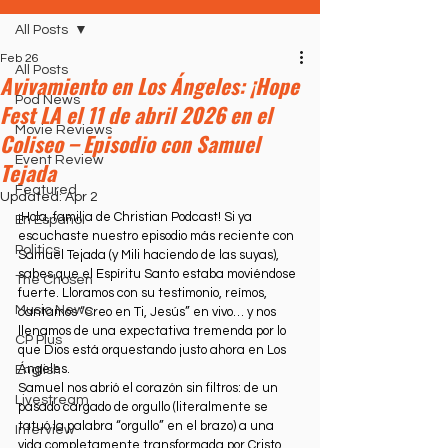
All Posts
Feb 26
All Posts
Avivamiento en Los Ángeles: ¡Hope
Pod News
Fest LA el 11 de abril 2026 en el
Movie Reviews
Coliseo – Episodio con Samuel
Event Review
Tejada
Featured
Updated:
Apr 2
¡Hola, familia de Christian Podcast! Si ya 
En Español
escuchaste nuestro episodio más reciente con 
Politics
Samuel Tejada (y Mili haciendo de las suyas), 
sabes que el Espíritu Santo estaba moviéndose 
The Chosen
fuerte. Lloramos con su testimonio, reímos, 
Music News
cantamos “Creo en Ti, Jesús” en vivo… y nos 
llenamos de una expectativa tremenda por lo 
CP Plus
que Dios está orquestando justo ahora en Los 
Ángeles.
English
Samuel nos abrió el corazón sin filtros: de un 
Livestream
pasado cargado de orgullo (literalmente se 
tatuó la palabra “orgullo” en el brazo) a una 
Interview
vida completamente transformada por Cristo. 