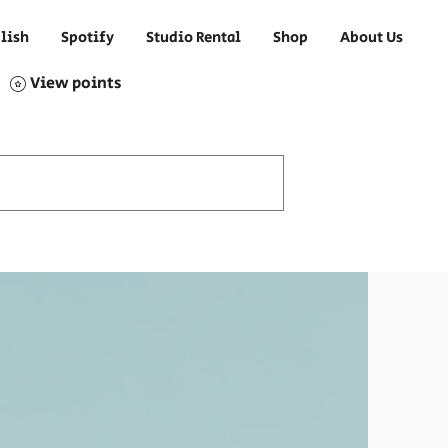
lish
Spotify
Studio Rental
Shop
About Us
View points