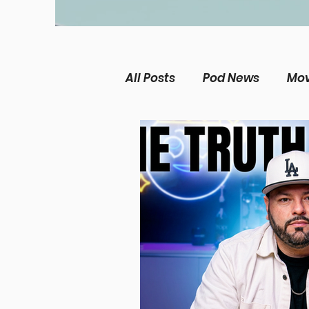
All Posts
Pod News
Mov
The Chosen
Music Ne
Christian living
Women
Theological Issues
Me
Película Cristiana
Mis