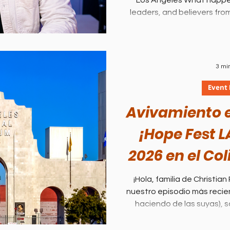
Los Angeles What happe
of T
leaders, and believers fro
and background come toge
glory of God and souls sa
a powerful gathering on Apr
Angeles Memorial Coliseum. 
3 mi
of Hope (March 1 – April 9, 
prayer, fasting, and ev
Event
Avivamiento e
¡Hope Fest LA
2026 en el Col
con Samu
¡Hola, familia de Christia
nuestro episodio más recien
haciendo de las suyas), s
estaba moviéndose fuerte. 
reímos, cantamos “Creo en