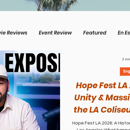
ie Reviews
Event Review
Featured
En E
ws
CP Plus
English
Livestream
Inter
3 mi
Eng
's Topics
Science/Creation
Perspectives
Hope Fest LA 
Unity & Mass
n's Topics
Doctrine
Music
Business
the LA Colise
with Samuel 
Hope Fest LA 2026: A Histo
sions
Música cristiana
La Sala
Estudio 