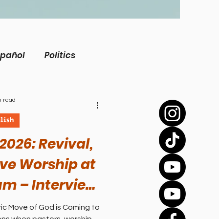
spañol
Politics
view
Inspirational
n read
lish
Biography
2026: Revival,
ive Worship at
Health
um – Interview
Tejada of Sons
ric Move of God is Coming to
Bíblico
Sports