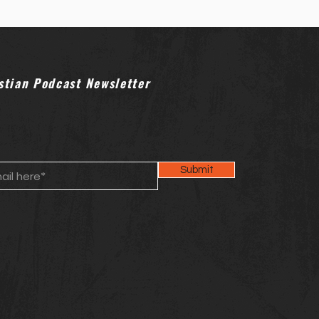
va tremenda por lo que Dios
ora en Los Ángeles. Samuel
tros: de un pasado cargado de
 tatuó la palabra “orgull
stian Podcast Newsletter
Submit