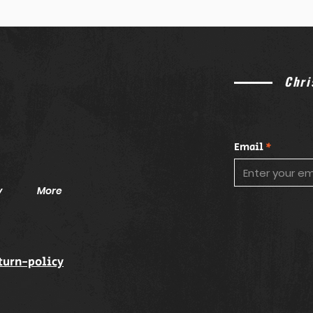
llenamos de una expectati
está orquestando justo ah
nos abrió el corazón sin fil
orgullo (literalmente se
Chri
Email
y
More
turn-policy