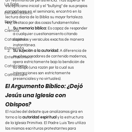
un testimonio de persistencia. Tras superar el 
La Sala
escepticismo inicial y el "bullying" de sus propios 
compañeros en el seminario, encontró en la 
Estudio Bíblico
lectura diaria de la Biblia su mayor fortaleza.
Sports
Hoy, destaca por dos cosas fundamentales:
Su memoria bíblica:
 Es capaz de responder 
Ciencia
a cualquier cuestionamiento citando 
capítulos y versículos exactos de manera 
Catolicismo
instantánea.
Entrevista
Su sujeción a la autoridad:
 A diferencia de 
muchos creadores de contenido modernos, 
Entertainment
opera estrictamente bajo la bendición de 
Catolicismo
su obispo (una razón por la cual sus 
interacciones son estrictamente 
Catholicism
presenciales y no virtuales).
El Argumento Bíblico: ¿Dejó 
Jesús una Iglesia con 
Obispos?
El núcleo del debate que analizamos gira en 
torno a la 
autoridad espiritual
 y la estructura 
de la Iglesia Primitiva. El Padre Luis Toro utiliza 
las mismas escrituras protestantes para 