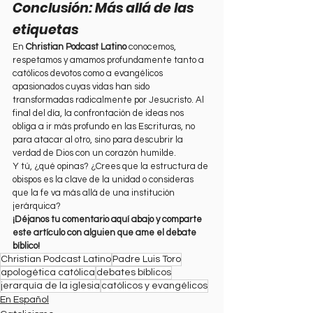
Conclusión: Más allá de las 
etiquetas
En 
Christian Podcast Latino
 conocemos, 
respetamos y amamos profundamente tanto a 
católicos devotos como a evangélicos 
apasionados cuyas vidas han sido 
transformadas radicalmente por Jesucristo. Al 
final del día, la confrontación de ideas nos 
obliga a ir más profundo en las Escrituras, no 
para atacar al otro, sino para descubrir la 
verdad de Dios con un corazón humilde.
Y tú, ¿qué opinas? ¿Crees que la estructura de 
obispos es la clave de la unidad o consideras 
que la fe va más allá de una institución 
jerárquica?
¡Déjanos tu comentario aquí abajo y comparte 
este artículo con alguien que ame el debate 
bíblico!
Christian Podcast Latino
Padre Luis Toro
apologética católica
debates bíblicos
jerarquía de la iglesia
católicos y evangélicos
En Español