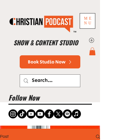
ME
NU
™
SHOW & CONTENT STUDIO
Book Studio Now
Follow Now
Post