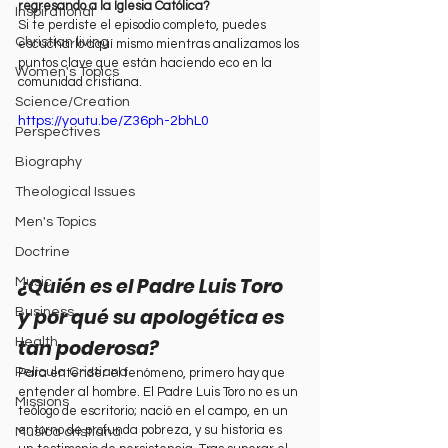
regresando a la Iglesia Católica?
Inspirational
Si te perdiste el episodio completo, puedes 
Christian living
escucharlo aquí mismo mientras analizamos los 
puntos clave que están haciendo eco en la 
Women's Topics
comunidad cristiana.
Science/Creation
https://youtu.be/Z36ph-2bhL0
Perspectives
Biography
Theological Issues
Men's Topics
Doctrine
¿Quién es el Padre Luis Toro 
Music
y por qué su apologética es 
Business
tan poderosa?
Health
Película Cristiana
Para entender el fenómeno, primero hay que 
entender al hombre. El Padre Luis Toro no es un 
Missions
teólogo de escritorio; nació en el campo, en un 
entorno de profunda pobreza, y su historia es 
Música cristiana