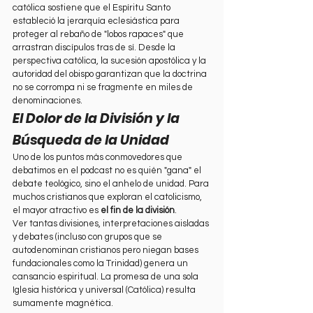
católica sostiene que el Espíritu Santo 
estableció la jerarquía eclesiástica para 
proteger al rebaño de "lobos rapaces" que 
arrastran discípulos tras de sí. Desde la 
perspectiva católica, la sucesión apostólica y la 
autoridad del obispo garantizan que la doctrina 
no se corrompa ni se fragmente en miles de 
denominaciones.
El Dolor de la División y la 
Búsqueda de la Unidad
Uno de los puntos más conmovedores que 
debatimos en el podcast no es quién "gana" el 
debate teológico, sino el anhelo de unidad. Para 
muchos cristianos que exploran el catolicismo, 
el mayor atractivo es 
el fin de la división
.
Ver tantas divisiones, interpretaciones aisladas 
y debates (incluso con grupos que se 
autodenominan cristianos pero niegan bases 
fundacionales como la Trinidad) genera un 
cansancio espiritual. La promesa de una sola 
Iglesia histórica y universal (Católica) resulta 
sumamente magnética.