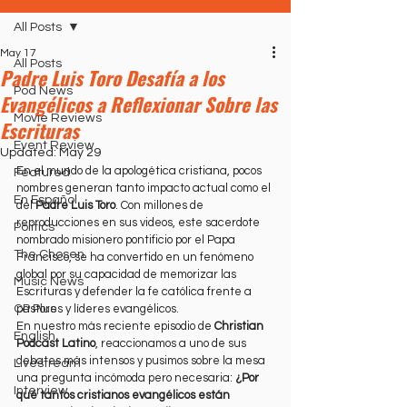
All Posts
May 17
All Posts
Padre Luis Toro Desafía a los
Pod News
Evangélicos a Reflexionar Sobre las
Movie Reviews
Escrituras
Event Review
Updated:
May 29
En el mundo de la apologética cristiana, pocos 
Featured
nombres generan tanto impacto actual como el 
En Español
del 
Padre Luis Toro
. Con millones de 
reproducciones en sus videos, este sacerdote 
Politics
nombrado misionero pontificio por el Papa 
The Chosen
Francisco, se ha convertido en un fenómeno 
global por su capacidad de memorizar las 
Music News
Escrituras y defender la fe católica frente a 
CP Plus
pastores y líderes evangélicos.
En nuestro más reciente episodio de 
Christian 
English
Podcast Latino
, reaccionamos a uno de sus 
debates más intensos y pusimos sobre la mesa 
Livestream
una pregunta incómoda pero necesaria: 
¿Por 
Interview
qué tantos cristianos evangélicos están 