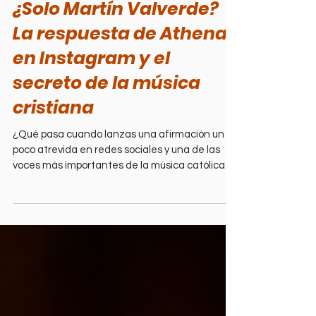
3 min read
Theological Issues
¿Solo Martín Valverde?
La respuesta de Athenas
en Instagram y el
secreto de la música
cristiana
¿Qué pasa cuando lanzas una afirmación un
poco atrevida en redes sociales y una de las
voces más importantes de la música católica
actual aparece en tus comentarios para
responderte? Eso fue exactamente lo que
vivimos en nuestro último livestream de
Christian Podcast Latino. Todo comenzó con un
reel de Instagram en el que, en tono de
conversación abierta, soltamos una frase que