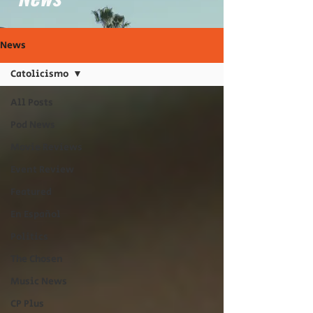
News
Catolicismo
All Posts
Pod News
Movie Reviews
Event Review
Featured
En Español
Politics
The Chosen
Music News
CP Plus