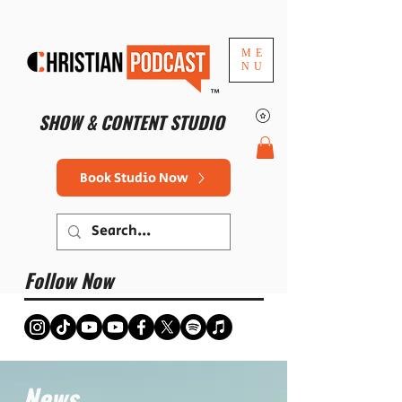
ME
NU
™
SHOW & CONTENT STUDIO
Book Studio Now
Follow Now
News