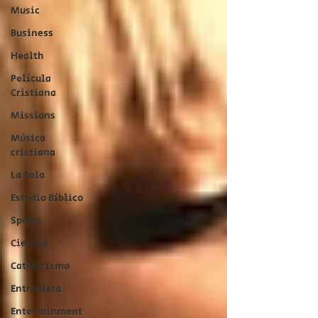
Music
Business
Health
Película
Cristiana
Missions
Música
cristiana
La Sala
Estudio Bíblico
Sports
Ciencia
Catolicismo
Entrevista
Entertainment