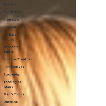
English
Livestream
Interview
Inspirational
Christian
living
Women's
Topics
Science/Creation
Perspectives
Biography
Theological
Issues
Men's Topics
Doctrine