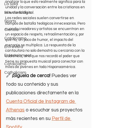
analizar lo que esto realmente significa para la 
La Sala
unidad y la conversación entre los cristianos en 
el entorno digital.
Estudio Bíblico
Las redes sociales suelen convertirse en 
Sports
campos de batalla teológicos innecesarios. Pero 
cuando creadores y artistas se encuentran en 
Ciencia
un espacio de respeto, retroalimentación y, por 
Catolicismo
qué no, un poco de humor, el impacto del 
mensaje se multiplica. La respuesta de la 
Entrevista
cantautora no solo demostró su cercanía con la 
Entertainment
audiencia, sino que nos recordó el poder que 
tiene su propuesta musical para conectar con 
Catolicismo
miles de jóvenes en toda Hispanoamérica.
Catholicism
🔗 
¡Síguela de cerca!
 Puedes ver 
todo su contenido y sus 
publicaciones directamente en la 
Cuenta Oficial de Instagram de 
Athenas
 o escuchar sus proyectos 
más recientes en su 
Perfil de 
Spotify
.