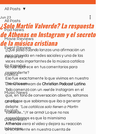
All Posts
Jun 23
All Posts
¿Solo Martín Valverde? La respuesta
Pod News
de Athenas en Instagram y el secreto
Movie Reviews
de la música cristiana
Event Review
¿Qué pasa cuando lanzas una afirmación un 
poco atrevida en redes sociales y una de las 
Featured
voces más importantes de la música católica 
En Español
actual aparece en tus comentarios para 
responderte?
Politics
Eso fue exactamente lo que vivimos en nuestro 
The Chosen
último livestream de 
Christian Podcast Latino
.
Todo comenzó con un 
reel
 de Instagram en el 
Music News
que, en tono de conversación abierta, soltamos 
una frase que sabíamos que iba a generar 
CP Plus
debate: 
"Los católicos solo tienen a Martín 
English
Valverde..."
 ¡Y se armó! Lo que no nos 
esperábamos es que la mismísima 
Livestream
Athenas
 viera el video y dejara su reacción 
Interview
directamente en nuestra cuenta de 