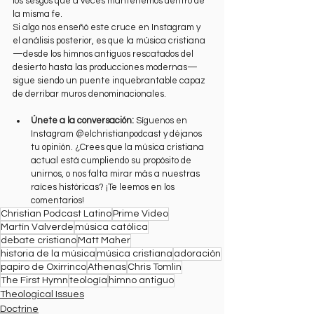
los sesgos que a veces mantenemos dentro de 
la misma fe.
Si algo nos enseñó este cruce en Instagram y 
el análisis posterior, es que la música cristiana 
—desde los himnos antiguos rescatados del 
desierto hasta las producciones modernas— 
sigue siendo un puente inquebrantable capaz 
de derribar muros denominacionales.
Únete a la conversación:
 Síguenos en 
Instagram @elchristianpodcast y déjanos 
tu opinión. ¿Crees que la música cristiana 
actual está cumpliendo su propósito de 
unirnos, o nos falta mirar más a nuestras 
raíces históricas? ¡Te leemos en los 
comentarios!
Christian Podcast Latino
Prime Video
Martín Valverde
música católica
debate cristiano
Matt Maher
historia de la música
música cristiana
adoración
papiro de Oxirrinco
Athenas
Chris Tomlin
The First Hymn
teología
himno antiguo
Theological Issues
Doctrine