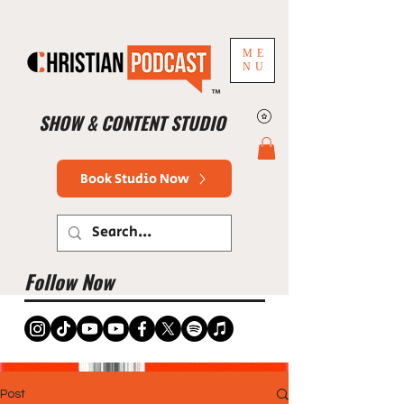
ME
NU
™
SHOW & CONTENT STUDIO
Book Studio Now
Follow Now
Post