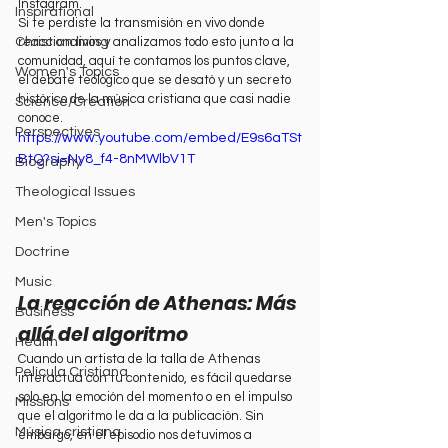
Instagram.
Inspirational
Si te perdiste la transmisión en vivo donde 
Christian living
reaccionamos y analizamos todo esto junto a la 
comunidad, aquí te contamos los puntos clave, 
Women's Topics
el debate teológico que se desató y un secreto 
histórico de la música cristiana que casi nadie 
Science/Creation
conoce.
Perspectives
https://www.youtube.com/embed/E9s6aTSt
BtQ?si=Ny8_f4-8nMWlbV1T
Biography
Theological Issues
Men's Topics
Doctrine
Music
La reacción de Athenas: Más 
Business
allá del algoritmo
Health
Cuando un artista de la talla de Athenas 
Película Cristiana
interactúa con tu contenido, es fácil quedarse 
solo en la emoción del momento o en el impulso 
Missions
que el algoritmo le da a la publicación. Sin 
Música cristiana
embargo, en el episodio nos detuvimos a 