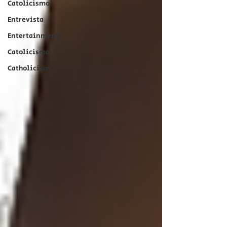
Catolicismo
Entrevista
Entertainment
Catolicismo
Catholicism